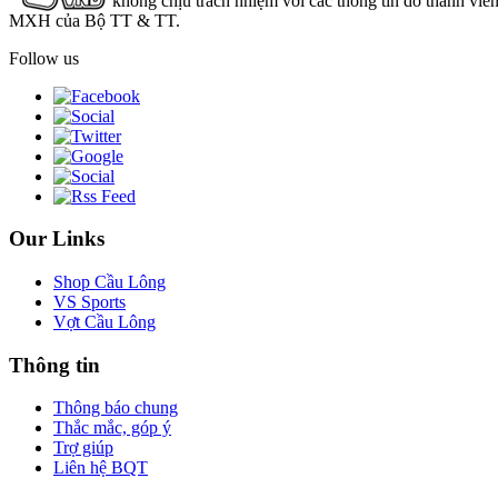
không chịu trách nhiệm với các thông tin do thành viê
MXH của Bộ TT & TT.
Follow us
Our Links
Shop Cầu Lông
VS Sports
Vợt Cầu Lông
Thông tin
Thông báo chung
Thắc mắc, góp ý
Trợ giúp
Liên hệ BQT