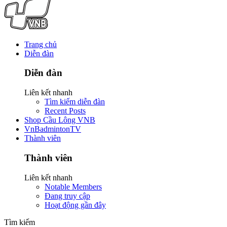
Trang chủ
Diễn đàn
Diễn đàn
Liên kết nhanh
Tìm kiếm diễn đàn
Recent Posts
Shop Cầu Lông VNB
VnBadmintonTV
Thành viên
Thành viên
Liên kết nhanh
Notable Members
Đang truy cập
Hoạt động gần đây
Tìm kiếm