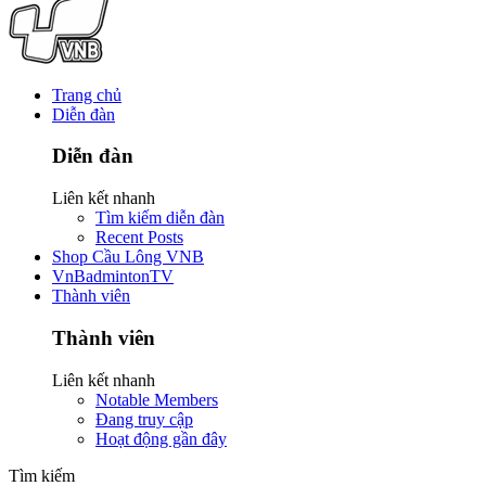
Trang chủ
Diễn đàn
Diễn đàn
Liên kết nhanh
Tìm kiếm diễn đàn
Recent Posts
Shop Cầu Lông VNB
VnBadmintonTV
Thành viên
Thành viên
Liên kết nhanh
Notable Members
Đang truy cập
Hoạt động gần đây
Tìm kiếm