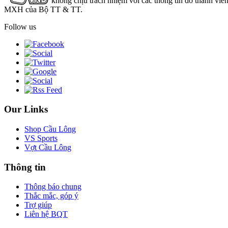
không chịu trách nhiệm với các thông tin do thành viê
MXH của Bộ TT & TT.
Follow us
Our Links
Shop Cầu Lông
VS Sports
Vợt Cầu Lông
Thông tin
Thông báo chung
Thắc mắc, góp ý
Trợ giúp
Liên hệ BQT