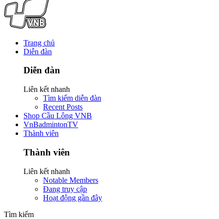
Trang chủ
Diễn đàn
Diễn đàn
Liên kết nhanh
Tìm kiếm diễn đàn
Recent Posts
Shop Cầu Lông VNB
VnBadmintonTV
Thành viên
Thành viên
Liên kết nhanh
Notable Members
Đang truy cập
Hoạt động gần đây
Tìm kiếm