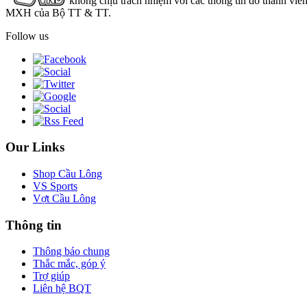
không chịu trách nhiệm với các thông tin do thành viê
MXH của Bộ TT & TT.
Follow us
Our Links
Shop Cầu Lông
VS Sports
Vợt Cầu Lông
Thông tin
Thông báo chung
Thắc mắc, góp ý
Trợ giúp
Liên hệ BQT