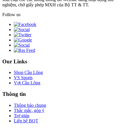
nghiệm, chờ giấy phép MXH của Bộ TT & TT.
Follow us
Our Links
Shop Cầu Lông
VS Sports
Vợt Cầu Lông
Thông tin
Thông báo chung
Thắc mắc, góp ý
Trợ giúp
Liên hệ BQT