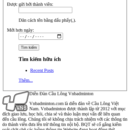
Được gửi bởi thành viên:
Dãn cách tên bằng dấu phẩy(,).
Mới hơn ngày:
Tìm kiếm hữu ích
Recent Posts
Thêm...
Diễn Đàn Cầu Lông Vnbadminton
Vnbadminton.com là diễn đàn về Cầu Lông Việt
Nam. Vnbadminton được thành lập từ 2012 với mục
đích giao lưu, học hỏi, chia sẻ và thảo luận mọi vấn đề liên quan
đến cầu lông. Chúng tôi sẽ không chịu trách nhiệm với các thông tin
do thành viên đưa lên trừ thông tin nội bộ. BQT sẽ cố gắng kiểm
soát chặt chẽ các luồng thông tin Website đang hoạt động thử