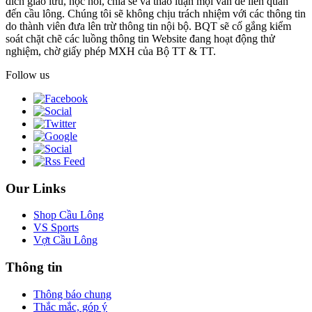
đích giao lưu, học hỏi, chia sẻ và thảo luận mọi vấn đề liên quan
đến cầu lông. Chúng tôi sẽ không chịu trách nhiệm với các thông tin
do thành viên đưa lên trừ thông tin nội bộ. BQT sẽ cố gắng kiểm
soát chặt chẽ các luồng thông tin Website đang hoạt động thử
nghiệm, chờ giấy phép MXH của Bộ TT & TT.
Follow us
Our Links
Shop Cầu Lông
VS Sports
Vợt Cầu Lông
Thông tin
Thông báo chung
Thắc mắc, góp ý