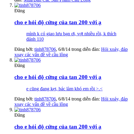
Đăng
cho e hỏi độ cứng của tan 200 với ạ
mình k có giao lưu bạn ơi, vợt nhiều rồi, k thích
đánh 110
Đăng bởi:
tinh878706
,
6/8/14
trong diễn đàn:
Hỏi xoáy, đáp
xoay các vấn đề về cầu lông
Đăng
cho e hỏi độ cứng của tan 200 với ạ
e cũng đang kẹt, bác làm khó em rồi >.<
Đăng bởi:
tinh878706
,
6/8/14
trong diễn đàn:
Hỏi xoáy, đáp
xoay các vấn đề về cầu lông
Đăng
cho e hỏi độ cứng của tan 200 với ạ