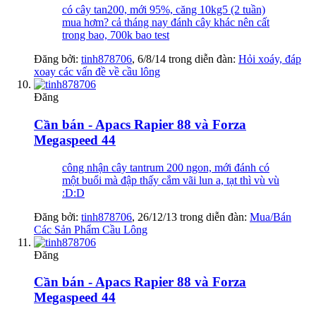
có cây tan200, mới 95%, căng 10kg5 (2 tuần)
mua hơm? cả tháng nay đánh cây khác nên cất
trong bao, 700k bao test
Đăng bởi:
tinh878706
,
6/8/14
trong diễn đàn:
Hỏi xoáy, đáp
xoay các vấn đề về cầu lông
Đăng
Cần bán - Apacs Rapier 88 và Forza
Megaspeed 44
công nhận cây tantrum 200 ngon, mới đánh có
một buổi mà đập thấy cắm vãi lun a, tạt thì vù vù
:D:D
Đăng bởi:
tinh878706
,
26/12/13
trong diễn đàn:
Mua/Bán
Các Sản Phẩm Cầu Lông
Đăng
Cần bán - Apacs Rapier 88 và Forza
Megaspeed 44