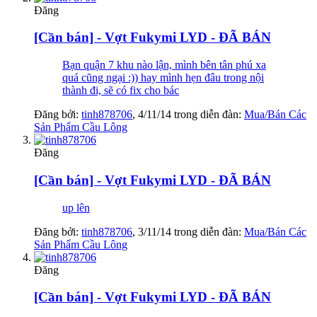
Đăng
[Cần bán] - Vợt Fukymi LYD - ĐÃ BÁN
Bạn quận 7 khu nào lận, mình bên tân phú xa
quá cũng ngại :)) hay mình hẹn đâu trong nội
thành đi, sẽ có fix cho bác
Đăng bởi:
tinh878706
,
4/11/14
trong diễn đàn:
Mua/Bán Các
Sản Phẩm Cầu Lông
Đăng
[Cần bán] - Vợt Fukymi LYD - ĐÃ BÁN
up lên
Đăng bởi:
tinh878706
,
3/11/14
trong diễn đàn:
Mua/Bán Các
Sản Phẩm Cầu Lông
Đăng
[Cần bán] - Vợt Fukymi LYD - ĐÃ BÁN