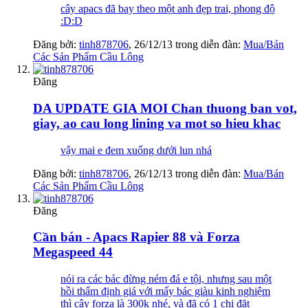
cây apacs đã bay theo một anh đẹp trai, phong độ
:D:D
Đăng bởi:
tinh878706
,
26/12/13
trong diễn đàn:
Mua/Bán
Các Sản Phẩm Cầu Lông
Đăng
DA UPDATE GIA MOI Chan thuong ban vot,
giay, ao cau long lining va mot so hieu khac
vậy mai e đem xuống dưới lun nhá
Đăng bởi:
tinh878706
,
26/12/13
trong diễn đàn:
Mua/Bán
Các Sản Phẩm Cầu Lông
Đăng
Cần bán - Apacs Rapier 88 và Forza
Megaspeed 44
nói ra các bác đừng ném đá e tội, nhưng sau một
hồi thẩm định giá với mấy bác giàu kinh nghiệm
thì cây forza là 300k nhé, và đã có 1 chị đặt