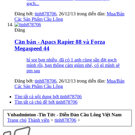
gạch...
Đăng bởi:
tinh878706
,
26/12/13
trong diễn đàn:
Mua/Bán
Các Sản Phẩm Cầu Lông
Đăng
Cần bán - Apacs Rapier 88 và Forza
Megaspeed 44
hì sor bạn nhiều, đã có 1 anh cùng sân đặt gạch
mình rồi, bạn thông cảm giùm nhé, có gì mình sẽ
pm sau
Đăng bởi:
tinh878706
,
26/12/13
trong diễn đàn:
Mua/Bán
Các Sản Phẩm Cầu Lông
Tìm tất cả nội dung bởi tinh878706
Tìm tất cả chủ đề bởi tinh878706
Vnbadminton -Tin Tức - Diễn Đàn Cầu Lông Việt Nam
Trang chủ
Thành viên
>
tinh878706
>