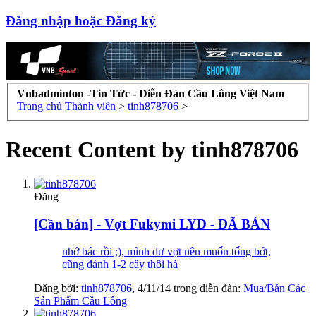
Đăng nhập hoặc Đăng ký
Vnbadminton -Tin Tức - Diễn Đàn Cầu Lông Việt Nam
Trang chủ
Thành viên
>
tinh878706
>
Recent Content by tinh878706
Đăng
[Cần bán] - Vợt Fukymi LYD - ĐÃ BÁN
nhớ bác rồi ;), mình dư vợt nên muốn tống bớt,
cũng đánh 1-2 cây thôi hà
Đăng bởi:
tinh878706
,
4/11/14
trong diễn đàn:
Mua/Bán Các
Sản Phẩm Cầu Lông