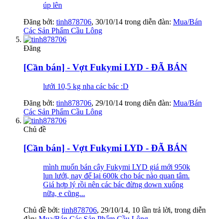
úp lên
Đăng bởi:
tinh878706
,
30/10/14
trong diễn đàn:
Mua/Bán
Các Sản Phẩm Cầu Lông
Đăng
[Cần bán] - Vợt Fukymi LYD - ĐÃ BÁN
lưới 10,5 kg nha các bác :D
Đăng bởi:
tinh878706
,
29/10/14
trong diễn đàn:
Mua/Bán
Các Sản Phẩm Cầu Lông
Chủ đề
[Cần bán] - Vợt Fukymi LYD - ĐÃ BÁN
mình muốn bán cây Fukymi LYD giá mới 950k
lun lưới, nay để lại 600k cho bác nào quan tâm.
Giá hợp lý rồi nên các bác đừng down xuống
nữa, e cũng...
Chủ đề bởi:
tinh878706
,
29/10/14
, 10 lần trả lời, trong diễn
đàn:
Mua/Bán Các Sản Phẩm Cầu Lông