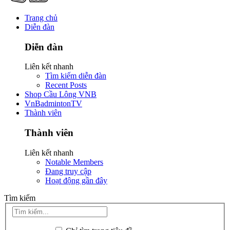
Trang chủ
Diễn đàn
Diễn đàn
Liên kết nhanh
Tìm kiếm diễn đàn
Recent Posts
Shop Cầu Lông VNB
VnBadmintonTV
Thành viên
Thành viên
Liên kết nhanh
Notable Members
Đang truy cập
Hoạt động gần đây
Tìm kiếm