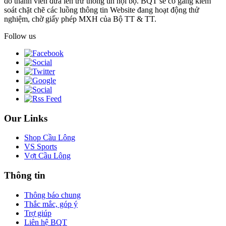
do thành viên đưa lên trừ thông tin nội bộ. BQT sẽ cố gắng kiểm
soát chặt chẽ các luồng thông tin Website đang hoạt động thử
nghiệm, chờ giấy phép MXH của Bộ TT & TT.
Follow us
Our Links
Shop Cầu Lông
VS Sports
Vợt Cầu Lông
Thông tin
Thông báo chung
Thắc mắc, góp ý
Trợ giúp
Liên hệ BQT