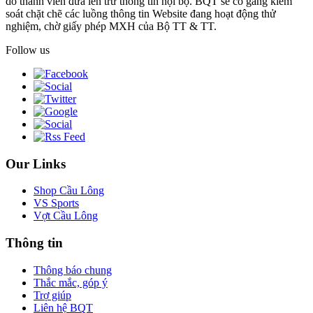
do thành viên đưa lên trừ thông tin nội bộ. BQT sẽ cố gắng kiểm
soát chặt chẽ các luồng thông tin Website đang hoạt động thử
nghiệm, chờ giấy phép MXH của Bộ TT & TT.
Follow us
Our Links
Shop Cầu Lông
VS Sports
Vợt Cầu Lông
Thông tin
Thông báo chung
Thắc mắc, góp ý
Trợ giúp
Liên hệ BQT