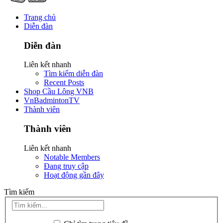
Trang chủ
Diễn đàn
Diễn đàn
Liên kết nhanh
Tìm kiếm diễn đàn
Recent Posts
Shop Cầu Lông VNB
VnBadmintonTV
Thành viên
Thành viên
Liên kết nhanh
Notable Members
Đang truy cập
Hoạt động gần đây
Tìm kiếm