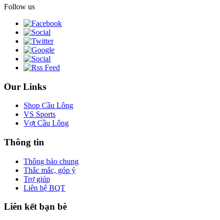
Follow us
Our Links
Shop Cầu Lông
VS Sports
Vợt Cầu Lông
Thông tin
Thông báo chung
Thắc mắc, góp ý
Trợ giúp
Liên hệ BQT
Liên kết bạn bè