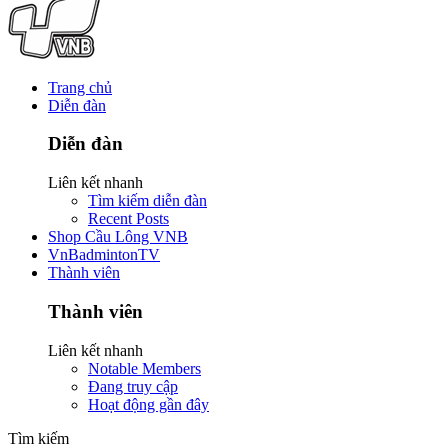
Trang chủ
Diễn đàn
Diễn đàn
Liên kết nhanh
Tìm kiếm diễn đàn
Recent Posts
Shop Cầu Lông VNB
VnBadmintonTV
Thành viên
Thành viên
Liên kết nhanh
Notable Members
Đang truy cập
Hoạt động gần đây
Tìm kiếm