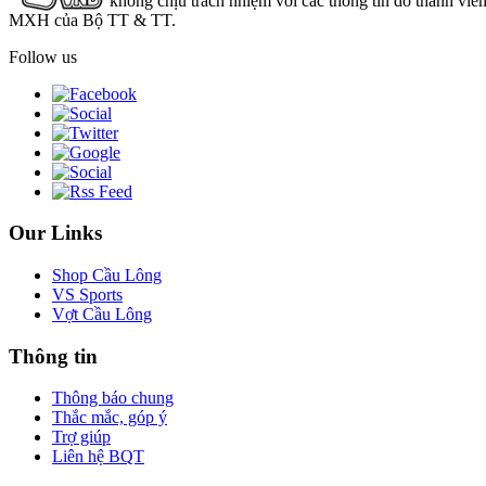
không chịu trách nhiệm với các thông tin do thành viê
MXH của Bộ TT & TT.
Follow us
Our Links
Shop Cầu Lông
VS Sports
Vợt Cầu Lông
Thông tin
Thông báo chung
Thắc mắc, góp ý
Trợ giúp
Liên hệ BQT