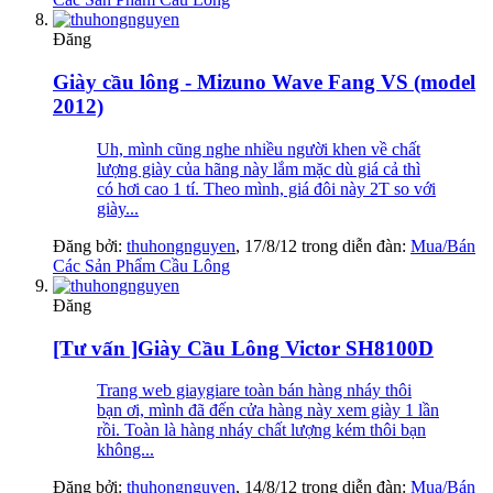
Đăng
Giày cầu lông - Mizuno Wave Fang VS (model
2012)
Uh, mình cũng nghe nhiều người khen về chất
lượng giày của hãng này lắm mặc dù giá cả thì
có hơi cao 1 tí. Theo mình, giá đôi này 2T so với
giày...
Đăng bởi:
thuhongnguyen
,
17/8/12
trong diễn đàn:
Mua/Bán
Các Sản Phẩm Cầu Lông
Đăng
[Tư vấn ]Giày Cầu Lông Victor SH8100D
Trang web giaygiare toàn bán hàng nháy thôi
bạn ơi, mình đã đến cửa hàng này xem giày 1 lần
rồi. Toàn là hàng nháy chất lượng kém thôi bạn
không...
Đăng bởi:
thuhongnguyen
,
14/8/12
trong diễn đàn:
Mua/Bán