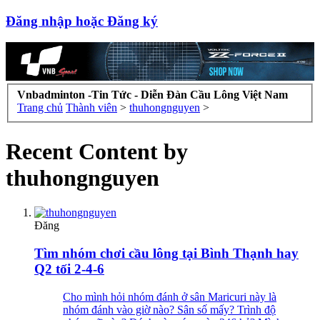
Đăng nhập hoặc Đăng ký
Vnbadminton -Tin Tức - Diễn Đàn Cầu Lông Việt Nam
Trang chủ
Thành viên
>
thuhongnguyen
>
Recent Content by
thuhongnguyen
Đăng
Tìm nhóm chơi cầu lông tại Bình Thạnh hay
Q2 tối 2-4-6
Cho mình hỏi nhóm đánh ở sân Maricuri này là
nhóm đánh vào giờ nào? Sân số mấy? Trình độ