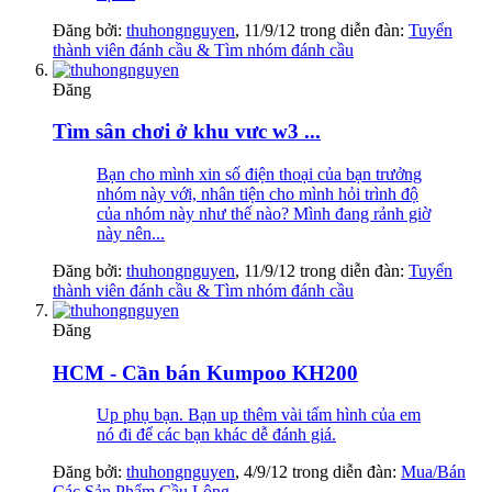
Đăng bởi:
thuhongnguyen
,
11/9/12
trong diễn đàn:
Tuyển
thành viên đánh cầu & Tìm nhóm đánh cầu
Đăng
Tìm sân chơi ở khu vưc w3 ...
Bạn cho mình xin số điện thoại của bạn trưởng
nhóm này với, nhân tiện cho mình hỏi trình độ
của nhóm này như thế nào? Mình đang rảnh giờ
này nên...
Đăng bởi:
thuhongnguyen
,
11/9/12
trong diễn đàn:
Tuyển
thành viên đánh cầu & Tìm nhóm đánh cầu
Đăng
HCM - Cần bán Kumpoo KH200
Up phụ bạn. Bạn up thêm vài tấm hình của em
nó đi để các bạn khác dễ đánh giá.
Đăng bởi:
thuhongnguyen
,
4/9/12
trong diễn đàn:
Mua/Bán
Các Sản Phẩm Cầu Lông