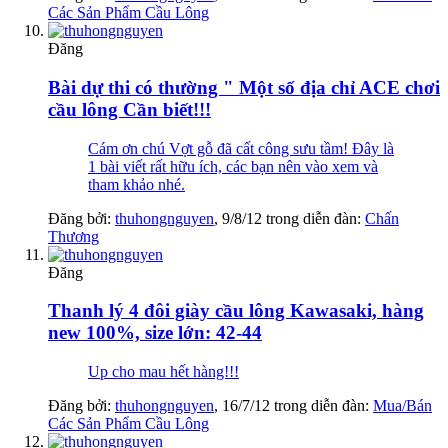
Các Sản Phẩm Cầu Lông
Đăng
Bài dự thi có thường " Một số địa chỉ ACE chơi
cầu lông Cần biết!!!
Cám ơn chú Vợt gỗ đã cất công sưu tầm! Đây là
1 bài viết rất hữu ích, các bạn nên vào xem và
tham khảo nhé.
Đăng bởi:
thuhongnguyen
,
9/8/12
trong diễn đàn:
Chấn
Thương
Đăng
Thanh lý 4 đôi giày cầu lông Kawasaki, hàng
new 100%, size lớn: 42-44
Up cho mau hết hàng!!!
Đăng bởi:
thuhongnguyen
,
16/7/12
trong diễn đàn:
Mua/Bán
Các Sản Phẩm Cầu Lông