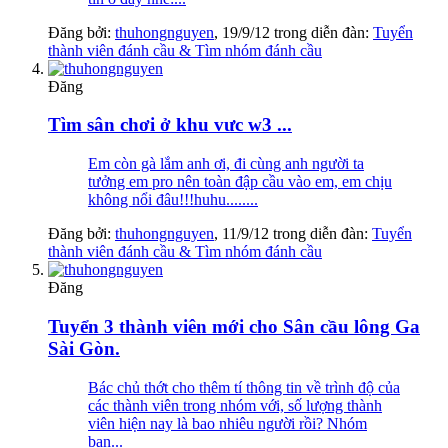
Đăng bởi:
thuhongnguyen
,
19/9/12
trong diễn đàn:
Tuyển
thành viên đánh cầu & Tìm nhóm đánh cầu
Đăng
Tìm sân chơi ở khu vưc w3 ...
Em còn gà lắm anh ơi, đi cùng anh người ta
tưởng em pro nên toàn đập cầu vào em, em chịu
không nổi đâu!!!huhu........
Đăng bởi:
thuhongnguyen
,
11/9/12
trong diễn đàn:
Tuyển
thành viên đánh cầu & Tìm nhóm đánh cầu
Đăng
Tuyển 3 thành viên mới cho Sân cầu lông Ga
Sài Gòn.
Bác chủ thớt cho thêm tí thông tin về trình độ của
các thành viên trong nhóm với, số lượng thành
viên hiện nay là bao nhiêu người rồi? Nhóm
bạn...