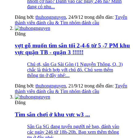
nhóm cỡ nào? Đánh vào các ngày 246 hả? Mình
đang có nhu...
Đăng bởi:
thuhongnguyen
,
24/9/12
trong diễn đàn:
Tuyển
thành viên đánh cầu & Tìm nhóm đánh cầu
Đăng
vợt gỗ muốn tìm sân tối 2-4-6 từ 5 -7 PM khu
vực quận TB - quận 3 !!!!!!
Chú ơi, sân Ga Sài Gòn (1 Nguyễn Thông, Q. 3)
chắc là thích hợp với chú đó. Chú xem thêm
thông tin ở đây nhé:...
Đăng bởi:
thuhongnguyen
,
21/9/12
trong diễn đàn:
Tuyển
thành viên đánh cầu & Tìm nhóm đánh cầu
Đăng
Tìm sân chơi ở khu vưc w3 ...
Sân Ga SG đang tuyển người nè bạn, đánh vào
các ngày 246 từ 18h-20h. Bạn xem thêm thông
tin ở đây nhé:...