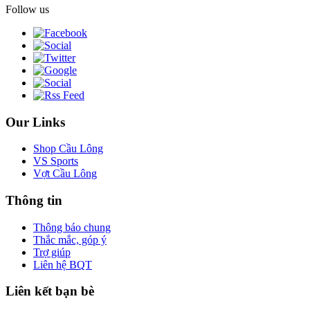
Follow us
Our Links
Shop Cầu Lông
VS Sports
Vợt Cầu Lông
Thông tin
Thông báo chung
Thắc mắc, góp ý
Trợ giúp
Liên hệ BQT
Liên kết bạn bè