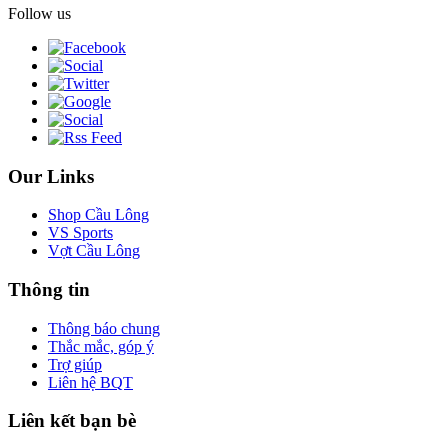
Follow us
Our Links
Shop Cầu Lông
VS Sports
Vợt Cầu Lông
Thông tin
Thông báo chung
Thắc mắc, góp ý
Trợ giúp
Liên hệ BQT
Liên kết bạn bè