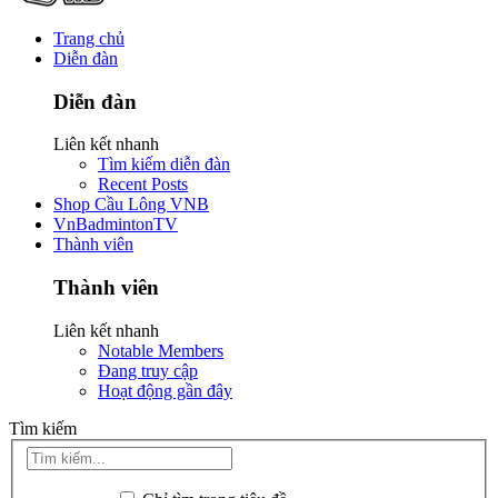
Trang chủ
Diễn đàn
Diễn đàn
Liên kết nhanh
Tìm kiếm diễn đàn
Recent Posts
Shop Cầu Lông VNB
VnBadmintonTV
Thành viên
Thành viên
Liên kết nhanh
Notable Members
Đang truy cập
Hoạt động gần đây
Tìm kiếm