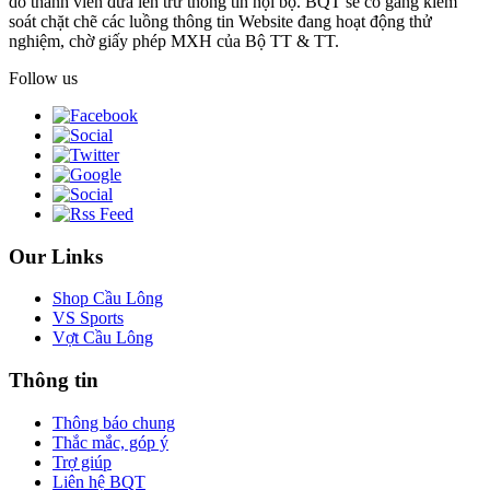
do thành viên đưa lên trừ thông tin nội bộ. BQT sẽ cố gắng kiểm
soát chặt chẽ các luồng thông tin Website đang hoạt động thử
nghiệm, chờ giấy phép MXH của Bộ TT & TT.
Follow us
Our Links
Shop Cầu Lông
VS Sports
Vợt Cầu Lông
Thông tin
Thông báo chung
Thắc mắc, góp ý
Trợ giúp
Liên hệ BQT