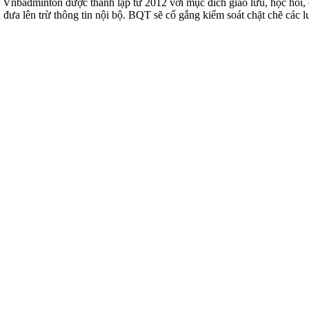
badminton được thành lập từ 2012 với mục đích giao lưu, học hỏi, ch
n đưa lên trừ thông tin nội bộ. BQT sẽ cố gắng kiểm soát chặt chẽ các