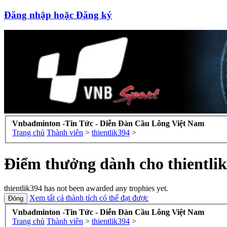
Đăng nhập hoặc Đăng ký
Vnbadminton -Tin Tức - Diễn Đàn Cầu Lông Việt Nam
Trang chủ
Thành viên
>
thientlik394
>
Điểm thưởng dành cho thientli
thientlik394 has not been awarded any trophies yet.
Xem tất cả thành tích có thể đạt được
Vnbadminton -Tin Tức - Diễn Đàn Cầu Lông Việt Nam
Trang chủ
Thành viên
>
thientlik394
>