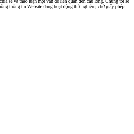
ia sẻ và thảo luận mọi vấn đề liên quan đến cầu lông. Chúng tôi sẽ
 luồng thông tin Website đang hoạt động thử nghiệm, chờ giấy phép