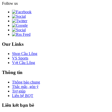
Follow us
Our Links
Shop Cầu Lông
VS Sports
Vợt Cầu Lông
Thông tin
Thông báo chung
Thắc mắc, góp ý
Trợ giúp
Liên hệ BQT
Liên kết bạn bè