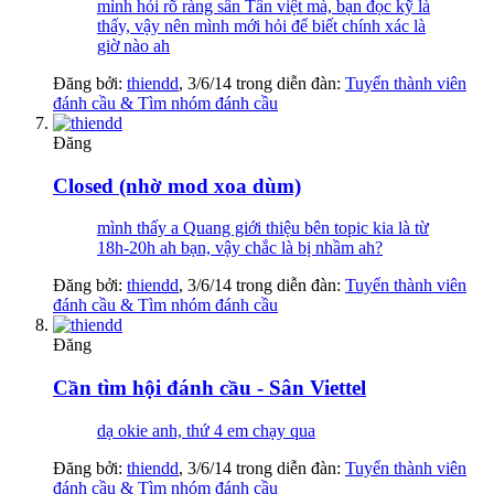
mình hỏi rõ ràng sân Tân việt mà, bạn đọc kỹ là
thấy, vậy nên mình mới hỏi để biết chính xác là
giờ nào ah
Đăng bởi:
thiendd
,
3/6/14
trong diễn đàn:
Tuyển thành viên
đánh cầu & Tìm nhóm đánh cầu
Đăng
Closed (nhờ mod xoa dùm)
mình thấy a Quang giới thiệu bên topic kia là từ
18h-20h ah bạn, vậy chắc là bị nhầm ah?
Đăng bởi:
thiendd
,
3/6/14
trong diễn đàn:
Tuyển thành viên
đánh cầu & Tìm nhóm đánh cầu
Đăng
Cần tìm hội đánh cầu - Sân Viettel
dạ okie anh, thứ 4 em chạy qua
Đăng bởi:
thiendd
,
3/6/14
trong diễn đàn:
Tuyển thành viên
đánh cầu & Tìm nhóm đánh cầu