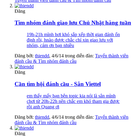
Tuyển thành viên đánh cầu & Tìm nhóm đánh cầu
Đăng
Tìm nhóm đánh giao lưu Chủ Nhật hàng tuần
19h-21h mình hơi khó sắp xếp thời gian đánh ổn
định rồi, hnào được chắc chỉ xin giao lưu với
nhóm, cảm ơn bạn nhiều
Đăng bởi:
thiendd
,
4/6/14
trong diễn đàn:
Tuyển thành viên
đánh cầu & Tìm nhóm đánh cầu
Đăng
Cần tìm hội đánh cầu - Sân Viettel
em thấy mấy bạn bên topic kia nói là sân mình
chơi từ 20h-22h nên chắc em khó tham gia được
rồi anh Quang ơi
Đăng bởi:
thiendd
,
4/6/14
trong diễn đàn:
Tuyển thành viên
đánh cầu & Tìm nhóm đánh cầu
Đăng