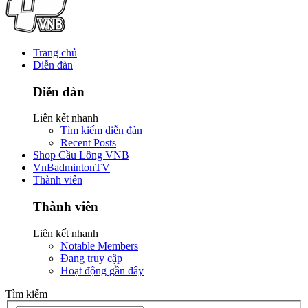
Trang chủ
Diễn đàn
Diễn đàn
Liên kết nhanh
Tìm kiếm diễn đàn
Recent Posts
Shop Cầu Lông VNB
VnBadmintonTV
Thành viên
Thành viên
Liên kết nhanh
Notable Members
Đang truy cập
Hoạt động gần đây
Tìm kiếm