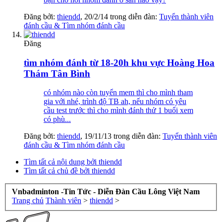
Đăng bởi:
thiendd
,
20/2/14
trong diễn đàn:
Tuyển thành viên
đánh cầu & Tìm nhóm đánh cầu
Đăng
tìm nhóm đánh từ 18-20h khu vực Hoàng Hoa
Thám Tân Bình
có nhóm nào còn tuyển mem thì cho mình tham
gia với nhé, trình độ TB ah, nếu nhóm có yêu
cầu test trước thì cho mình đánh thử 1 buổi xem
có phù...
Đăng bởi:
thiendd
,
19/11/13
trong diễn đàn:
Tuyển thành viên
đánh cầu & Tìm nhóm đánh cầu
Tìm tất cả nội dung bởi thiendd
Tìm tất cả chủ đề bởi thiendd
Vnbadminton -Tin Tức - Diễn Đàn Cầu Lông Việt Nam
Trang chủ
Thành viên
>
thiendd
>