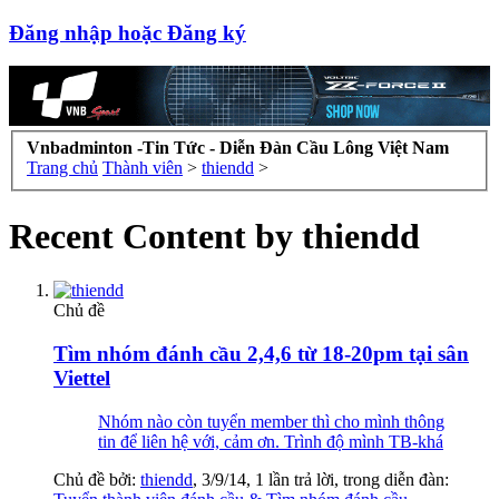
Đăng nhập hoặc Đăng ký
Vnbadminton -Tin Tức - Diễn Đàn Cầu Lông Việt Nam
Trang chủ
Thành viên
>
thiendd
>
Recent Content by thiendd
Chủ đề
Tìm nhóm đánh cầu 2,4,6 từ 18-20pm tại sân
Viettel
Nhóm nào còn tuyển member thì cho mình thông
tin để liên hệ với, cảm ơn. Trình độ mình TB-khá
Chủ đề bởi:
thiendd
,
3/9/14
, 1 lần trả lời, trong diễn đàn: