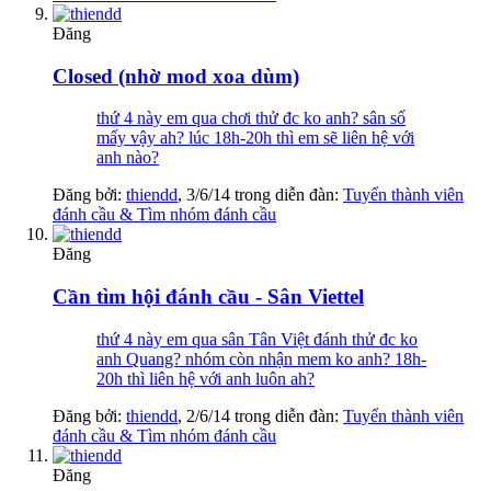
Đăng
Closed (nhờ mod xoa dùm)
thứ 4 này em qua chơi thử đc ko anh? sân số
mấy vậy ah? lúc 18h-20h thì em sẽ liên hệ với
anh nào?
Đăng bởi:
thiendd
,
3/6/14
trong diễn đàn:
Tuyển thành viên
đánh cầu & Tìm nhóm đánh cầu
Đăng
Cần tìm hội đánh cầu - Sân Viettel
thứ 4 này em qua sân Tân Việt đánh thử đc ko
anh Quang? nhóm còn nhận mem ko anh? 18h-
20h thì liên hệ với anh luôn ah?
Đăng bởi:
thiendd
,
2/6/14
trong diễn đàn:
Tuyển thành viên
đánh cầu & Tìm nhóm đánh cầu
Đăng