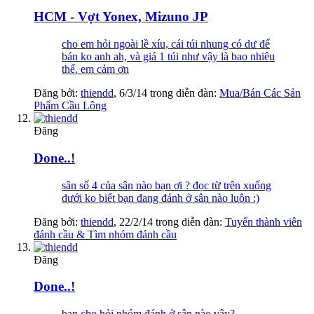
HCM - Vợt Yonex, Mizuno JP
cho em hỏi ngoài lề xíu, cái túi nhung có dư để
bán ko anh ah, và giá 1 túi như vậy là bao nhiêu
thế. em cảm ơn
Đăng bởi:
thiendd
,
6/3/14
trong diễn đàn:
Mua/Bán Các Sản
Phẩm Cầu Lông
Đăng
Done..!
sân số 4 của sân nào bạn ơi ? đọc từ trên xuống
dưới ko biết bạn đang đánh ở sân nào luôn :)
Đăng bởi:
thiendd
,
22/2/14
trong diễn đàn:
Tuyển thành viên
đánh cầu & Tìm nhóm đánh cầu
Đăng
Done..!
bạn cho hỏi nhóm đánh ở sân nào vậy?