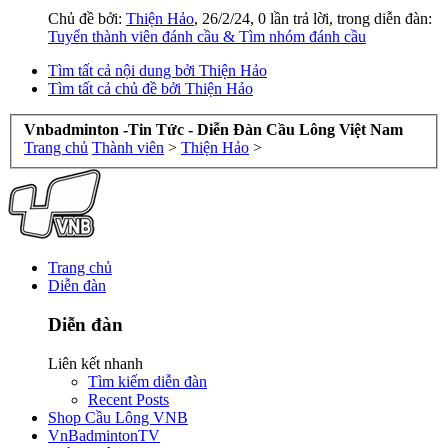
Chủ đề bởi:
Thiện Hảo
,
26/2/24
, 0 lần trả lời, trong diễn đàn:
Tuyển thành viên đánh cầu & Tìm nhóm đánh cầu
Tìm tất cả nội dung bởi Thiện Hảo
Tìm tất cả chủ đề bởi Thiện Hảo
Vnbadminton -Tin Tức - Diễn Đàn Cầu Lông Việt Nam
Trang chủ
Thành viên
>
Thiện Hảo
>
Trang chủ
Diễn đàn
Diễn đàn
Liên kết nhanh
Tìm kiếm diễn đàn
Recent Posts
Shop Cầu Lông VNB
VnBadmintonTV