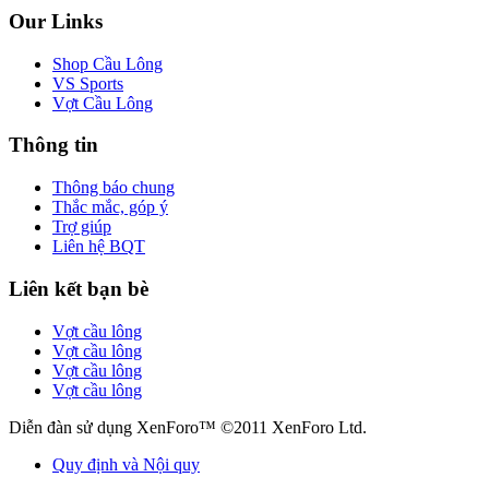
Our Links
Shop Cầu Lông
VS Sports
Vợt Cầu Lông
Thông tin
Thông báo chung
Thắc mắc, góp ý
Trợ giúp
Liên hệ BQT
Liên kết bạn bè
Vợt cầu lông
Vợt cầu lông
Vợt cầu lông
Vợt cầu lông
Diễn đàn sử dụng XenForo™ ©2011 XenForo Ltd.
Quy định và Nội quy