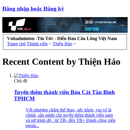
Đăng nhập hoặc Đăng ký
Vnbadminton -Tin Tức - Diễn Đàn Cầu Lông Việt Nam
Trang chủ
Thành viên
>
Thiện Hảo
>
Recent Content by Thiện Hảo
Chủ đề
Tuyển thêm thành viên Bàu Cát Tân Bình
TPHCM
Với phương châm thể thao, sức khỏe, vui vẻ là
chính, sân mình cần tuyển thêm thành viên nam
và nữ trình độ : từ TB- đến TB+ Đánh công viên
ngoài...