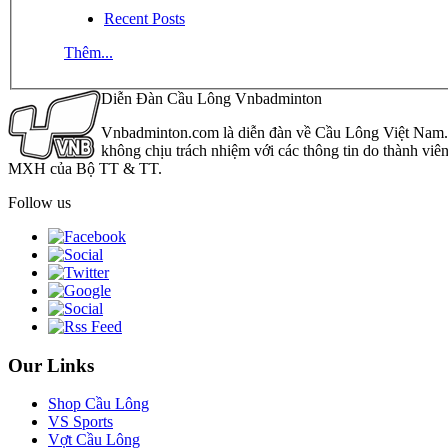
Recent Posts
Thêm...
Diễn Đàn Cầu Lông Vnbadminton
Vnbadminton.com là diễn đàn về Cầu Lông Việt Nam. Vn
không chịu trách nhiệm với các thông tin do thành viê
MXH của Bộ TT & TT.
Follow us
Our Links
Shop Cầu Lông
VS Sports
Vợt Cầu Lông