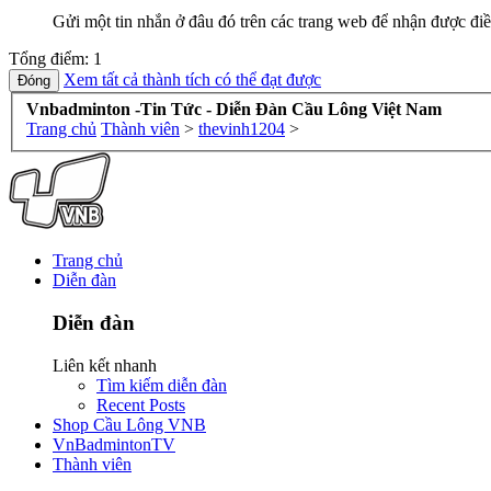
Gửi một tin nhắn ở đâu đó trên các trang web để nhận được điề
Tổng điểm: 1
Xem tất cả thành tích có thể đạt được
Vnbadminton -Tin Tức - Diễn Đàn Cầu Lông Việt Nam
Trang chủ
Thành viên
>
thevinh1204
>
Trang chủ
Diễn đàn
Diễn đàn
Liên kết nhanh
Tìm kiếm diễn đàn
Recent Posts
Shop Cầu Lông VNB
VnBadmintonTV
Thành viên