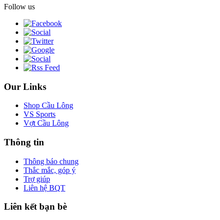
Follow us
Our Links
Shop Cầu Lông
VS Sports
Vợt Cầu Lông
Thông tin
Thông báo chung
Thắc mắc, góp ý
Trợ giúp
Liên hệ BQT
Liên kết bạn bè