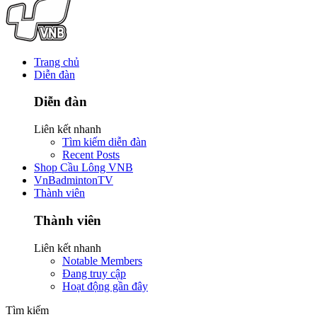
Trang chủ
Diễn đàn
Diễn đàn
Liên kết nhanh
Tìm kiếm diễn đàn
Recent Posts
Shop Cầu Lông VNB
VnBadmintonTV
Thành viên
Thành viên
Liên kết nhanh
Notable Members
Đang truy cập
Hoạt động gần đây
Tìm kiếm