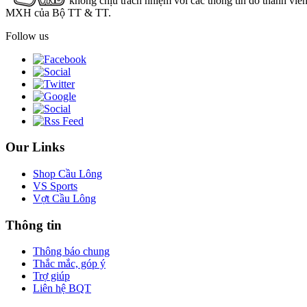
không chịu trách nhiệm với các thông tin do thành viê
MXH của Bộ TT & TT.
Follow us
Our Links
Shop Cầu Lông
VS Sports
Vợt Cầu Lông
Thông tin
Thông báo chung
Thắc mắc, góp ý
Trợ giúp
Liên hệ BQT