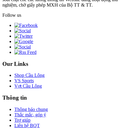
nghiệm, chờ giấy phép MXH của Bộ TT & TT.
Follow us
Our Links
Shop Cầu Lông
VS Sports
Vợt Cầu Lông
Thông tin
Thông báo chung
Thắc mắc, góp ý
Trợ giúp
Liên hệ BQT