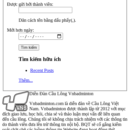
Được gửi bởi thành viên:
Dãn cách tên bằng dấu phẩy(,).
Mới hơn ngày:
Tìm kiếm hữu ích
Recent Posts
Thêm...
Diễn Đàn Cầu Lông Vnbadminton
Vnbadminton.com là diễn đàn về Cầu Lông Việt
Nam. Vnbadminton được thành lập từ 2012 với mục
đích giao lưu, học hỏi, chia sẻ và thảo luận mọi vấn đề liên quan
đến cầu lông. Chúng tôi sẽ không chịu trách nhiệm với các thông tin
do thành viên đưa lên trừ thông tin nội bộ. BQT sẽ cố gắng kiểm
soát chặt chẽ các luồng thông tin Website đang hoạt động thử