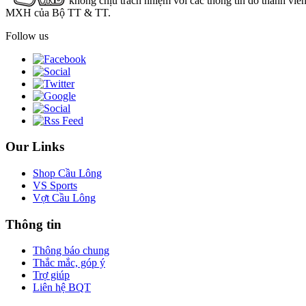
không chịu trách nhiệm với các thông tin do thành viê
MXH của Bộ TT & TT.
Follow us
Our Links
Shop Cầu Lông
VS Sports
Vợt Cầu Lông
Thông tin
Thông báo chung
Thắc mắc, góp ý
Trợ giúp
Liên hệ BQT