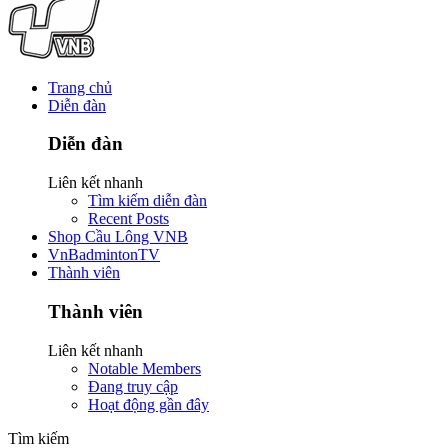
Trang chủ
Diễn đàn
Diễn đàn
Liên kết nhanh
Tìm kiếm diễn đàn
Recent Posts
Shop Cầu Lông VNB
VnBadmintonTV
Thành viên
Thành viên
Liên kết nhanh
Notable Members
Đang truy cập
Hoạt động gần đây
Tìm kiếm