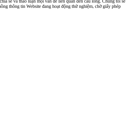
ia sẻ và thảo luận mọi vấn đề liên quan đến cầu lông. Chúng tôi sẽ
 luồng thông tin Website đang hoạt động thử nghiệm, chờ giấy phép