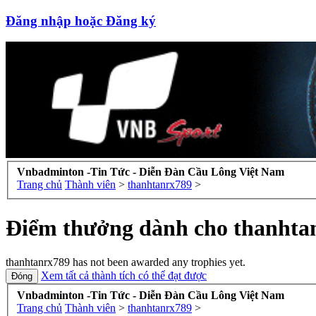
Đăng nhập hoặc Đăng ký
Vnbadminton -Tin Tức - Diễn Đàn Cầu Lông Việt Nam
Trang chủ
Thành viên
>
thanhtanrx789
>
Điểm thưởng dành cho thanhta
thanhtanrx789 has not been awarded any trophies yet.
Xem tất cả thành tích có thể đạt được
Vnbadminton -Tin Tức - Diễn Đàn Cầu Lông Việt Nam
Trang chủ
Thành viên
>
thanhtanrx789
>