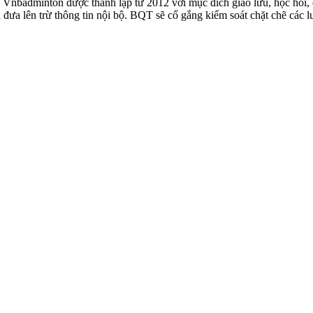
badminton được thành lập từ 2012 với mục đích giao lưu, học hỏi, ch
n đưa lên trừ thông tin nội bộ. BQT sẽ cố gắng kiểm soát chặt chẽ các