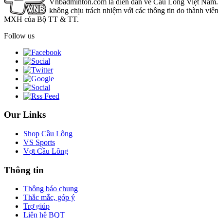
Vnbadminton.com là diễn đàn về Cầu Lông Việt Nam. Vn
không chịu trách nhiệm với các thông tin do thành viê
MXH của Bộ TT & TT.
Follow us
Our Links
Shop Cầu Lông
VS Sports
Vợt Cầu Lông
Thông tin
Thông báo chung
Thắc mắc, góp ý
Trợ giúp
Liên hệ BQT