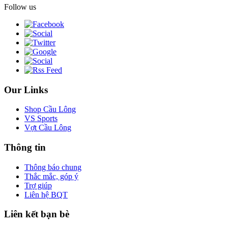
Follow us
Our Links
Shop Cầu Lông
VS Sports
Vợt Cầu Lông
Thông tin
Thông báo chung
Thắc mắc, góp ý
Trợ giúp
Liên hệ BQT
Liên kết bạn bè