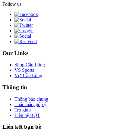
Follow us
Our Links
Shop Cầu Lông
VS Sports
Vợt Cầu Lông
Thông tin
Thông báo chung
Thắc mắc, góp ý
Trợ giúp
Liên hệ BQT
Liên kết bạn bè