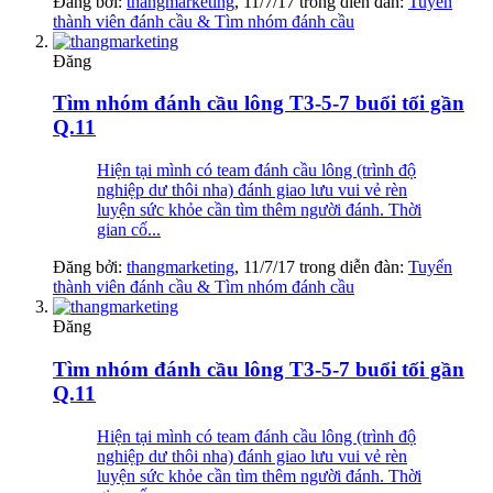
Đăng bởi:
thangmarketing
,
11/7/17
trong diễn đàn:
Tuyển
thành viên đánh cầu & Tìm nhóm đánh cầu
Đăng
Tìm nhóm đánh cầu lông T3-5-7 buổi tối gần
Q.11
Hiện tại mình có team đánh cầu lông (trình độ
nghiệp dư thôi nha) đánh giao lưu vui vẻ rèn
luyện sức khỏe cần tìm thêm người đánh. Thời
gian cố...
Đăng bởi:
thangmarketing
,
11/7/17
trong diễn đàn:
Tuyển
thành viên đánh cầu & Tìm nhóm đánh cầu
Đăng
Tìm nhóm đánh cầu lông T3-5-7 buổi tối gần
Q.11
Hiện tại mình có team đánh cầu lông (trình độ
nghiệp dư thôi nha) đánh giao lưu vui vẻ rèn
luyện sức khỏe cần tìm thêm người đánh. Thời