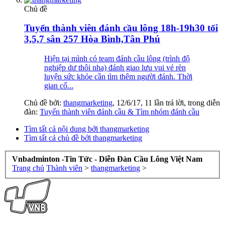
Chủ đề
Tuyển thành viên đánh cầu lông 18h-19h30 tối
3,5,7 sân 257 Hòa Bình,Tân Phú
Hiện tại mình có team đánh cầu lông (trình độ
nghiệp dư thôi nha) đánh giao lưu vui vẻ rèn
luyện sức khỏe cần tìm thêm người đánh. Thời
gian cố...
Chủ đề bởi:
thangmarketing
,
12/6/17
, 11 lần trả lời, trong diễn
đàn:
Tuyển thành viên đánh cầu & Tìm nhóm đánh cầu
Tìm tất cả nội dung bởi thangmarketing
Tìm tất cả chủ đề bởi thangmarketing
Vnbadminton -Tin Tức - Diễn Đàn Cầu Lông Việt Nam
Trang chủ
Thành viên
>
thangmarketing
>