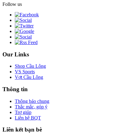
Follow us
Our Links
Shop Cầu Lông
VS Sports
Vợt Cầu Lông
Thông tin
Thông báo chung
Thắc mắc, góp ý
Trợ giúp
Liên hệ BQT
Liên kết bạn bè