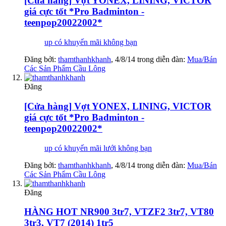
[Cửa hàng] Vợt YONEX, LINING, VICTOR
giá cực tốt *Pro Badminton -
teenpop20022002*
up có khuyến mãi không bạn
Đăng bởi:
thamthanhkhanh
,
4/8/14
trong diễn đàn:
Mua/Bán
Các Sản Phẩm Cầu Lông
Đăng
[Cửa hàng] Vợt YONEX, LINING, VICTOR
giá cực tốt *Pro Badminton -
teenpop20022002*
up có khuyến mãi lưới không bạn
Đăng bởi:
thamthanhkhanh
,
4/8/14
trong diễn đàn:
Mua/Bán
Các Sản Phẩm Cầu Lông
Đăng
HÀNG HOT NR900 3tr7, VTZF2 3tr7, VT80
3tr3, VT7 (2014) 1tr5