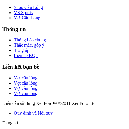
Shop Cầu Lông
VS Sports
Vợt Cầu Lông
Thông tin
Thông báo chung
Thắc mắc, góp ý
Trợ giúp
Liên hệ BQT
Liên kết bạn bè
Vợt cầu lông
Vợt cầu lông
Vợt cầu lông
Vợt cầu lông
Diễn đàn sử dụng XenForo™ ©2011 XenForo Ltd.
Quy định và Nội quy
Đang tải...