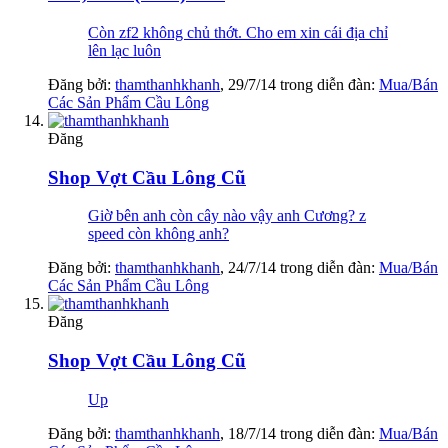
Còn zf2 không chủ thớt. Cho em xin cái địa chỉ
lên lạc luôn
Đăng bởi:
thamthanhkhanh
,
29/7/14
trong diễn đàn:
Mua/Bán
Các Sản Phẩm Cầu Lông
Đăng
Shop Vợt Cầu Lông Cũ
Giờ bên anh còn cây nào vậy anh Cương? z
speed còn không anh?
Đăng bởi:
thamthanhkhanh
,
24/7/14
trong diễn đàn:
Mua/Bán
Các Sản Phẩm Cầu Lông
Đăng
Shop Vợt Cầu Lông Cũ
Up
Đăng bởi:
thamthanhkhanh
,
18/7/14
trong diễn đàn:
Mua/Bán