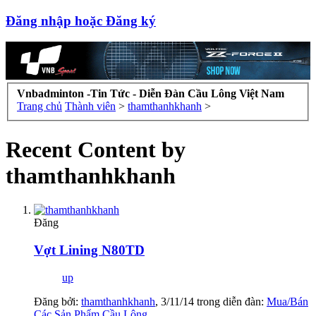
Đăng nhập hoặc Đăng ký
Vnbadminton -Tin Tức - Diễn Đàn Cầu Lông Việt Nam
Trang chủ
Thành viên
>
thamthanhkhanh
>
Recent Content by
thamthanhkhanh
Đăng
Vợt Lining N80TD
up
Đăng bởi:
thamthanhkhanh
,
3/11/14
trong diễn đàn:
Mua/Bán
Các Sản Phẩm Cầu Lông