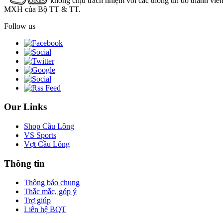
không chịu trách nhiệm với các thông tin do thành viê
MXH của Bộ TT & TT.
Follow us
Our Links
Shop Cầu Lông
VS Sports
Vợt Cầu Lông
Thông tin
Thông báo chung
Thắc mắc, góp ý
Trợ giúp
Liên hệ BQT