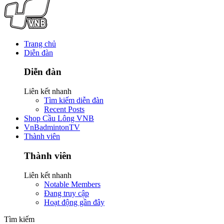
Trang chủ
Diễn đàn
Diễn đàn
Liên kết nhanh
Tìm kiếm diễn đàn
Recent Posts
Shop Cầu Lông VNB
VnBadmintonTV
Thành viên
Thành viên
Liên kết nhanh
Notable Members
Đang truy cập
Hoạt động gần đây
Tìm kiếm