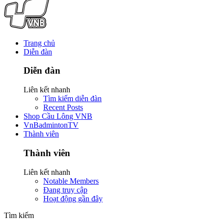
Trang chủ
Diễn đàn
Diễn đàn
Liên kết nhanh
Tìm kiếm diễn đàn
Recent Posts
Shop Cầu Lông VNB
VnBadmintonTV
Thành viên
Thành viên
Liên kết nhanh
Notable Members
Đang truy cập
Hoạt động gần đây
Tìm kiếm