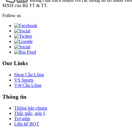
không chịu trách nhiệm với các thông tin do thành viê
MXH của Bộ TT & TT.
Follow us
Our Links
Shop Cầu Lông
VS Sports
Vợt Cầu Lông
Thông tin
Thông báo chung
Thắc mắc, góp ý
Trợ giúp
Liên hệ BQT