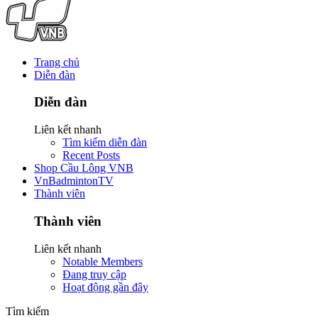
Trang chủ
Diễn đàn
Diễn đàn
Liên kết nhanh
Tìm kiếm diễn đàn
Recent Posts
Shop Cầu Lông VNB
VnBadmintonTV
Thành viên
Thành viên
Liên kết nhanh
Notable Members
Đang truy cập
Hoạt động gần đây
Tìm kiếm