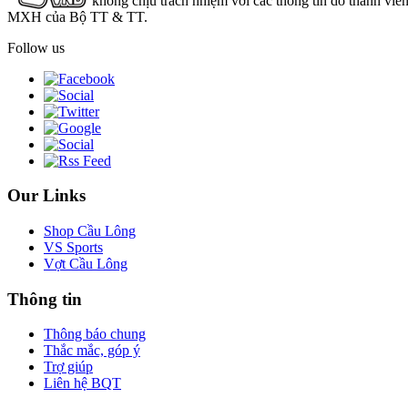
không chịu trách nhiệm với các thông tin do thành viê
MXH của Bộ TT & TT.
Follow us
Our Links
Shop Cầu Lông
VS Sports
Vợt Cầu Lông
Thông tin
Thông báo chung
Thắc mắc, góp ý
Trợ giúp
Liên hệ BQT