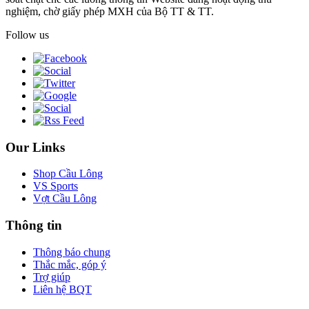
nghiệm, chờ giấy phép MXH của Bộ TT & TT.
Follow us
Our Links
Shop Cầu Lông
VS Sports
Vợt Cầu Lông
Thông tin
Thông báo chung
Thắc mắc, góp ý
Trợ giúp
Liên hệ BQT