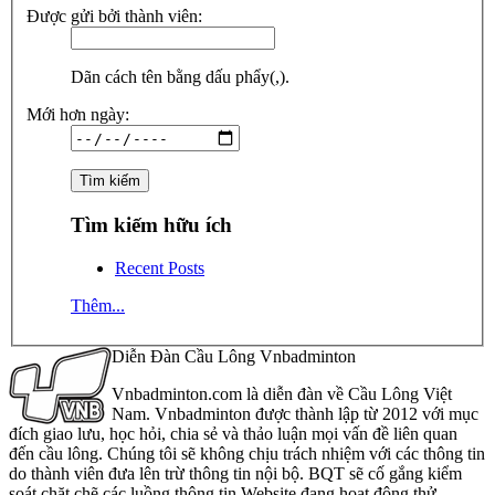
Được gửi bởi thành viên:
Dãn cách tên bằng dấu phẩy(,).
Mới hơn ngày:
Tìm kiếm hữu ích
Recent Posts
Thêm...
Diễn Đàn Cầu Lông Vnbadminton
Vnbadminton.com là diễn đàn về Cầu Lông Việt
Nam. Vnbadminton được thành lập từ 2012 với mục
đích giao lưu, học hỏi, chia sẻ và thảo luận mọi vấn đề liên quan
đến cầu lông. Chúng tôi sẽ không chịu trách nhiệm với các thông tin
do thành viên đưa lên trừ thông tin nội bộ. BQT sẽ cố gắng kiểm
soát chặt chẽ các luồng thông tin Website đang hoạt động thử