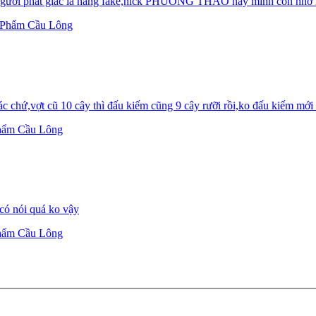
người phát giác là hàng fake,nick PHƯƠNG THẢO này mình còn nhớ mà
 Phẩm Cầu Lông
bác chứ,vợt cũ 10 cây thì đấu kiếm cũng 9 cây rưỡi rồi,ko đấu kiếm mới l
hẩm Cầu Lông
 có nói quá ko vậy
hẩm Cầu Lông