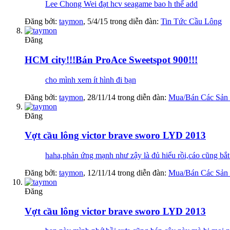
Lee Chong Wei đạt hcv seagame bao h thế add
Đăng bởi:
taymon
,
5/4/15
trong diễn đàn:
Tin Tức Cầu Lông
Đăng
HCM city!!!Bán ProAce Sweetspot 900!!!
cho mình xem ít hình đi bạn
Đăng bởi:
taymon
,
28/11/14
trong diễn đàn:
Mua/Bán Các Sản
Đăng
Vợt cầu lông victor brave sworo LYD 2013
haha,phản ứng mạnh như zậy là đủ hiểu rồi,cáo cũng bắt đ
Đăng bởi:
taymon
,
12/11/14
trong diễn đàn:
Mua/Bán Các Sản
Đăng
Vợt cầu lông victor brave sworo LYD 2013