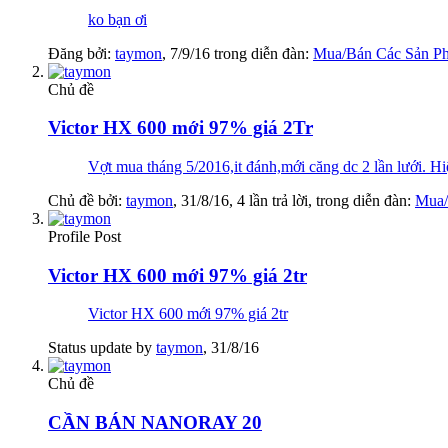
ko bạn ơi
Đăng bởi:
taymon
,
7/9/16
trong diễn đàn:
Mua/Bán Các Sản P
Chủ đề
Victor HX 600 mới 97% giá 2Tr
Vợt mua tháng 5/2016,it đánh,mới căng dc 2 lần lưới. Hi
Chủ đề bởi:
taymon
,
31/8/16
, 4 lần trả lời, trong diễn đàn:
Mua/
Profile Post
Victor HX 600 mới 97% giá 2tr
Victor HX 600 mới 97% giá 2tr
Status update by
taymon
,
31/8/16
Chủ đề
CẦN BÁN NANORAY 20