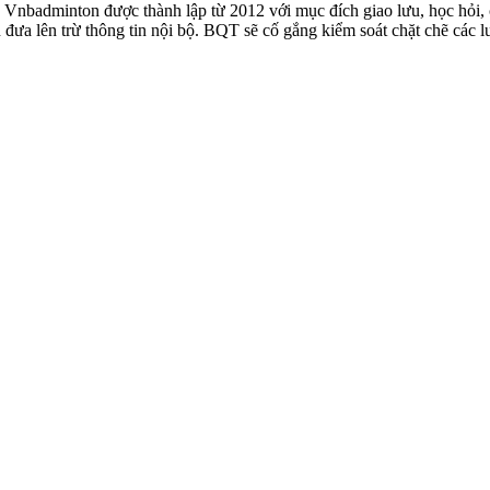
badminton được thành lập từ 2012 với mục đích giao lưu, học hỏi, ch
n đưa lên trừ thông tin nội bộ. BQT sẽ cố gắng kiểm soát chặt chẽ các