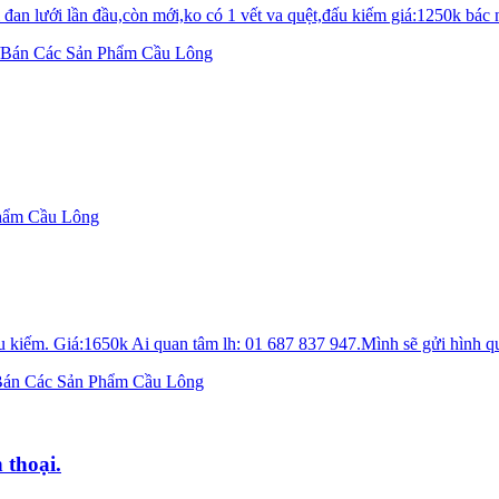
đan lưới lần đầu,còn mới,ko có 1 vết va quệt,đấu kiếm giá:1250k bác 
Bán Các Sản Phẩm Cầu Lông
hẩm Cầu Lông
u kiếm. Giá:1650k Ai quan tâm lh: 01 687 837 947.Mình sẽ gửi hình qu
án Các Sản Phẩm Cầu Lông
 thoại.