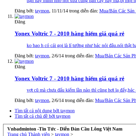
bạn này mình nhớ hồi xưa cũng bán cây này mà,bị mọi 
Đăng bởi:
taymon
,
11/11/14
trong diễn đàn:
Mua/Bán Các Sản
Đăng
Yonex Voltric 7 - 2010 hàng hiếm giá quá rẻ
ko bao h có cái gọi là lí tưởng như bác nói đâu.nói thật 
Đăng bởi:
taymon
,
2/6/14
trong diễn đàn:
Mua/Bán Các Sản P
Đăng
Yonex Voltric 7 - 2010 hàng hiếm giá quá rẻ
vợt cũ mà chưa đấu kiếm lần nào thì cũng hơi lạ đấy,bác
Đăng bởi:
taymon
,
2/6/14
trong diễn đàn:
Mua/Bán Các Sản P
Tìm tất cả nội dung bởi taymon
Tìm tất cả chủ đề bởi taymon
Vnbadminton -Tin Tức - Diễn Đàn Cầu Lông Việt Nam
Trang chủ
Thành viên
>
taymon
>