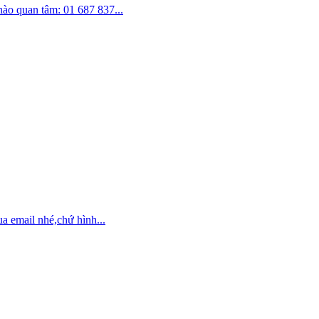
nào quan tâm: 01 687 837...
a email nhé,chứ hình...