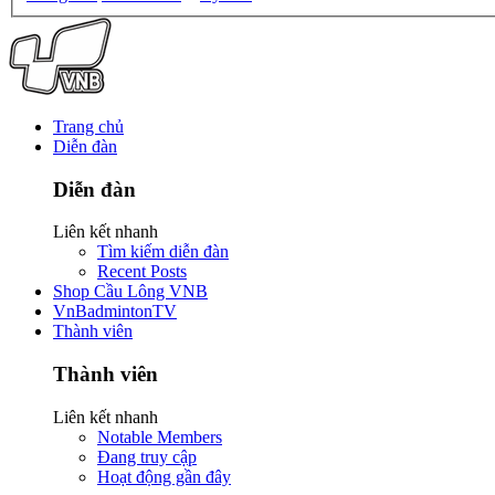
Trang chủ
Diễn đàn
Diễn đàn
Liên kết nhanh
Tìm kiếm diễn đàn
Recent Posts
Shop Cầu Lông VNB
VnBadmintonTV
Thành viên
Thành viên
Liên kết nhanh
Notable Members
Đang truy cập
Hoạt động gần đây