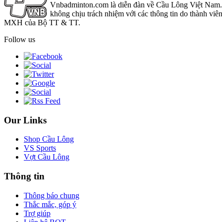
Vnbadminton.com là diễn đàn về Cầu Lông Việt Nam. Vn
không chịu trách nhiệm với các thông tin do thành viê
MXH của Bộ TT & TT.
Follow us
Our Links
Shop Cầu Lông
VS Sports
Vợt Cầu Lông
Thông tin
Thông báo chung
Thắc mắc, góp ý
Trợ giúp