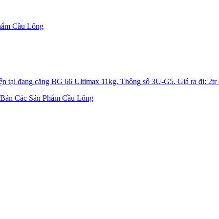
hẩm Cầu Lông
ện tại đang căng BG 66 Ultimax 11kg. Thông số 3U-G5. Giá ra đi: 2tr 
Bán Các Sản Phẩm Cầu Lông