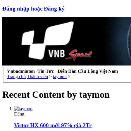
Đăng nhập hoặc Đăng ký
Vnbadminton -Tin Tức - Diễn Đàn Cầu Lông Việt Nam
Trang chủ
Thành viên
>
taymon
>
Recent Content by taymon
Đăng
Victor HX 600 mới 97% giá 2Tr