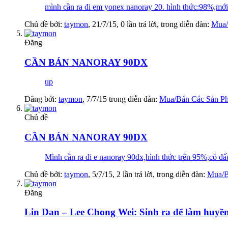
mình cần ra đi em yonex nanoray 20. hình thức:98%,mới 
Chủ đề bởi:
taymon
,
21/7/15
, 0 lần trả lời, trong diễn đàn:
Mua/
Đăng
CẦN BÁN NANORAY 90DX
up
Đăng bởi:
taymon
,
7/7/15
trong diễn đàn:
Mua/Bán Các Sản P
Chủ đề
CẦN BÁN NANORAY 90DX
Mình cần ra đi e nanoray 90dx,hình thức trên 95%,có đấ
Chủ đề bởi:
taymon
,
5/7/15
, 2 lần trả lời, trong diễn đàn:
Mua/B
Đăng
Lin Dan – Lee Chong Wei: Sinh ra để làm huyền