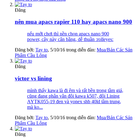
Đăng
nên mua apacs rapier 110 hay apacs nano 900
nếu mới chơi thì nền chọn apacs nano 900
power, cây này cân bằng, dễ thuần :rolleyes:
Đăng bởi:
Tay to
,
5/10/16
trong diễn đàn:
Mua/Bán Các Sản
Phẩm Cầu Lông
Đăng
victor vs lining
mình thấy kawa là đi êm và rất bền trong tầm giá,
cũng đang phân vân đôi kawa k507, đôi Lining
AYTK055-19 đen và yonex shb 40ld tầm trung,
mà ko...
Đăng bởi:
Tay to
,
5/10/16
trong diễn đàn:
Mua/Bán Các Sản
Phẩm Cầu Lông
Đăng