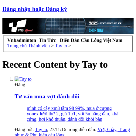
Đăng nhập hoặc Đăng ký
Vnbadminton -Tin Tức - Diễn Đàn Cầu Lông Việt Nam
Trang chủ
Thành viên
>
Tay to
>
Recent Content by Tay to
Đăng
Tư vấn mua vợt đánh đôi
mình có cây xm8 tầm 98 99%, mua ở cương
yonex lưới thứ 2, giá 1tr1, vợt 5u nặng đầu, khá
cứng, hơi khó thuần, đánh đôi khỏi bàn
Đăng bởi:
Tay to
,
27/11/16
trong diễn đàn:
Vợt, Giày, Trang
phục & Phụ kiện cầu lông