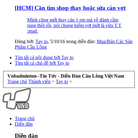
[HCM] Cần tìm shop thay hoặc sửa cán vợt
Mình cũng mới thay cán 1 em mà về đánh cầm
rung thôi rồi, nói chung kiếm vợt mới là vừa T.T
:mad:
Đăng bởi:
Tay to
,
5/10/16
trong diễn đàn:
Mua/Bán Các Sản
Phẩm Cầu Lông
Tìm tất cả nội dung bởi Tay to
Tìm tất cả chủ đề bởi Tay to
Vnbadminton -Tin Tức - Diễn Đàn Cầu Lông Việt Nam
Trang chủ
Thành viên
>
Tay to
>
Trang chủ
Diễn đàn
Diễn đàn