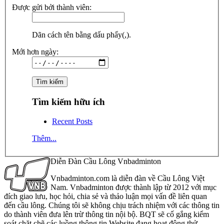
Được gửi bởi thành viên:
Dãn cách tên bằng dấu phẩy(,).
Mới hơn ngày:
Tìm kiếm hữu ích
Recent Posts
Thêm...
Diễn Đàn Cầu Lông Vnbadminton
Vnbadminton.com là diễn đàn về Cầu Lông Việt
Nam. Vnbadminton được thành lập từ 2012 với mục
đích giao lưu, học hỏi, chia sẻ và thảo luận mọi vấn đề liên quan
đến cầu lông. Chúng tôi sẽ không chịu trách nhiệm với các thông tin
do thành viên đưa lên trừ thông tin nội bộ. BQT sẽ cố gắng kiểm
soát chặt chẽ các luồng thông tin Website đang hoạt động thử