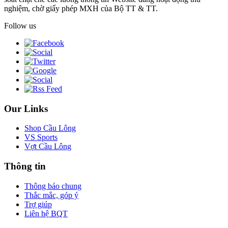
nghiệm, chờ giấy phép MXH của Bộ TT & TT.
Follow us
Our Links
Shop Cầu Lông
VS Sports
Vợt Cầu Lông
Thông tin
Thông báo chung
Thắc mắc, góp ý
Trợ giúp
Liên hệ BQT