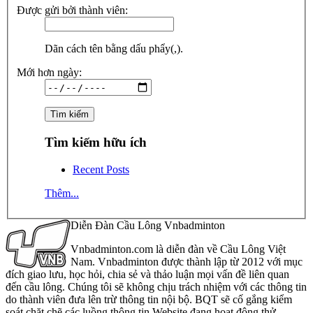
Được gửi bởi thành viên:
Dãn cách tên bằng dấu phẩy(,).
Mới hơn ngày:
Tìm kiếm hữu ích
Recent Posts
Thêm...
Diễn Đàn Cầu Lông Vnbadminton
Vnbadminton.com là diễn đàn về Cầu Lông Việt
Nam. Vnbadminton được thành lập từ 2012 với mục
đích giao lưu, học hỏi, chia sẻ và thảo luận mọi vấn đề liên quan
đến cầu lông. Chúng tôi sẽ không chịu trách nhiệm với các thông tin
do thành viên đưa lên trừ thông tin nội bộ. BQT sẽ cố gắng kiểm
soát chặt chẽ các luồng thông tin Website đang hoạt động thử