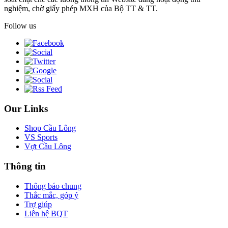
nghiệm, chờ giấy phép MXH của Bộ TT & TT.
Follow us
Our Links
Shop Cầu Lông
VS Sports
Vợt Cầu Lông
Thông tin
Thông báo chung
Thắc mắc, góp ý
Trợ giúp
Liên hệ BQT