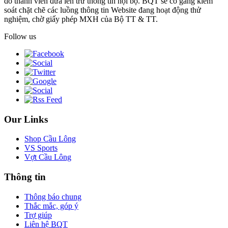
do thành viên đưa lên trừ thông tin nội bộ. BQT sẽ cố gắng kiểm
soát chặt chẽ các luồng thông tin Website đang hoạt động thử
nghiệm, chờ giấy phép MXH của Bộ TT & TT.
Follow us
Our Links
Shop Cầu Lông
VS Sports
Vợt Cầu Lông
Thông tin
Thông báo chung
Thắc mắc, góp ý
Trợ giúp
Liên hệ BQT