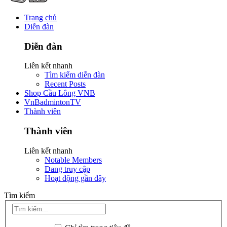
Trang chủ
Diễn đàn
Diễn đàn
Liên kết nhanh
Tìm kiếm diễn đàn
Recent Posts
Shop Cầu Lông VNB
VnBadmintonTV
Thành viên
Thành viên
Liên kết nhanh
Notable Members
Đang truy cập
Hoạt động gần đây
Tìm kiếm