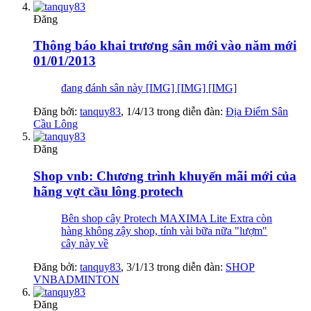
Đăng
Thông báo khai trương sân mới vào năm mới
01/01/2013
đang đánh sân này [IMG] [IMG] [IMG]
Đăng bởi:
tanquy83
,
1/4/13
trong diễn đàn:
Địa Điểm Sân
Cầu Lông
Đăng
Shop vnb: Chương trình khuyến mãi mới của
hãng vợt cầu lông protech
Bên shop cây Protech MAXIMA Lite Extra còn
hàng không zậy shop, tính vài bữa nữa "lượm"
cây này về
Đăng bởi:
tanquy83
,
3/1/13
trong diễn đàn:
SHOP
VNBADMINTON
Đăng