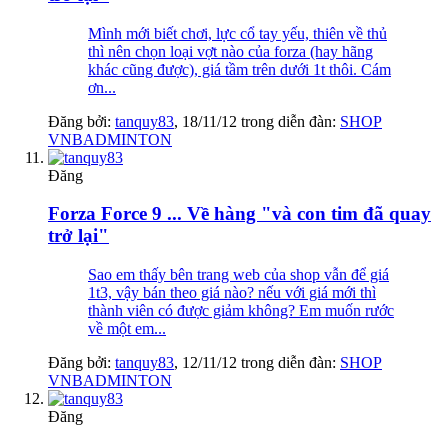
Mình mới biết chơi, lực cổ tay yếu, thiên về thủ
thì nên chọn loại vợt nào của forza (hay hãng
khác cũng được), giá tầm trên dưới 1t thôi. Cám
ơn...
Đăng bởi:
tanquy83
,
18/11/12
trong diễn đàn:
SHOP
VNBADMINTON
Đăng
Forza Force 9 ... Về hàng "và con tim đã quay
trở lại"
Sao em thấy bên trang web của shop vẫn để giá
1t3, vậy bán theo giá nào? nếu với giá mới thì
thành viên có được giảm không? Em muốn rước
về một em...
Đăng bởi:
tanquy83
,
12/11/12
trong diễn đàn:
SHOP
VNBADMINTON
Đăng