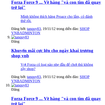
Forza Force 9 ... Về hàng "và con tim đã quay
trở lại"
Mình không thích hãng Proace cho lắm, có đánh
thử rồi.
Đăng bởi:
tanquy83
,
19/11/12
trong diễn đàn:
SHOP
VNBADMINTON
Đăng
Khuyến mãi cực lớn cho ngày khai trương
shop vnb
Vợt Forza có loại nào nhẹ đầu để chơi thủ không
zậy shop?
Đăng bởi:
tanquy83
,
19/11/12
trong diễn đàn:
SHOP
VNBADMINTON
Đăng
Forza Force 9 ... Về hàng "và con tim đã quay
trở lại"