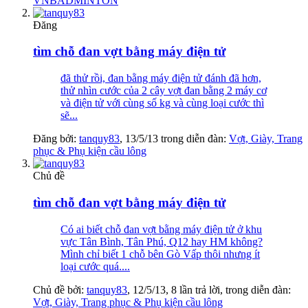
VNBADMINTON
Đăng
tìm chỗ đan vợt bằng máy điện tử
đã thử rồi, đan bằng máy điện tử đánh đã hơn,
thử nhìn cước của 2 cây vợt đan bằng 2 máy cơ
và điện tử với cùng số kg và cùng loại cước thì
sẽ...
Đăng bởi:
tanquy83
,
13/5/13
trong diễn đàn:
Vợt, Giày, Trang
phục & Phụ kiện cầu lông
Chủ đề
tìm chỗ đan vợt bằng máy điện tử
Có ai biết chỗ đan vợt bằng máy điện tử ở khu
vực Tân Bình, Tân Phú, Q12 hay HM không?
Mình chỉ biết 1 chỗ bên Gò Vấp thôi nhưng ít
loại cước quá....
Chủ đề bởi:
tanquy83
,
12/5/13
, 8 lần trả lời, trong diễn đàn:
Vợt, Giày, Trang phục & Phụ kiện cầu lông