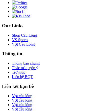
Our Links
Shop Cầu Lông
VS Sports
Vợt Cầu Lông
Thông tin
Thông báo chung
Thắc mắc, góp ý
Trợ giúp
Liên hệ BQT
Liên kết bạn bè
Vợt cầu lông
Vợt cầu lông
Vợt cầu lông
Vợt cầu lông