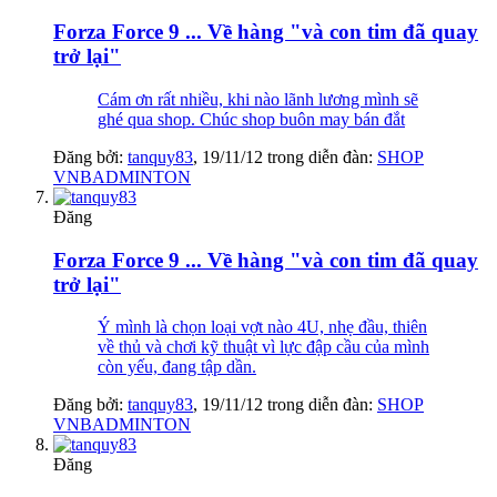
Forza Force 9 ... Về hàng "và con tim đã quay
trở lại"
Cám ơn rất nhiều, khi nào lãnh lương mình sẽ
ghé qua shop. Chúc shop buôn may bán đắt
Đăng bởi:
tanquy83
,
19/11/12
trong diễn đàn:
SHOP
VNBADMINTON
Đăng
Forza Force 9 ... Về hàng "và con tim đã quay
trở lại"
Ý mình là chọn loại vợt nào 4U, nhẹ đầu, thiên
về thủ và chơi kỹ thuật vì lực đập cầu của mình
còn yếu, đang tập dần.
Đăng bởi:
tanquy83
,
19/11/12
trong diễn đàn:
SHOP
VNBADMINTON
Đăng