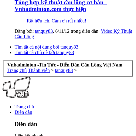
Tổng hợp kỹ thuật cầu lông cơ bản -
Vnbadminton.com thực hiện
Rất hữu ích. Cám ơn rất nhiều!
Đăng bởi:
tanquy83
,
6/11/12
trong diễn đàn:
Video Kỹ Thuật
Cầu Lông
Tìm tất cả nội dung bởi tanquy83
Tìm tất cả chủ đề bởi tanquy83
Vnbadminton -Tin Tức - Diễn Đàn Cầu Lông Việt Nam
Trang chủ
Thành viên
>
tanquy83
>
Trang chủ
Diễn đàn
Diễn đàn
Liên kết nhanh