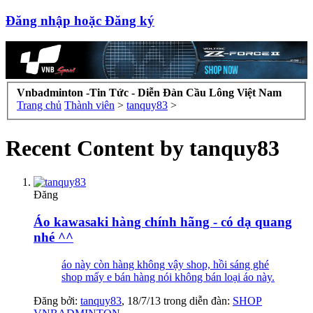
Đăng nhập hoặc Đăng ký
Vnbadminton -Tin Tức - Diễn Đàn Cầu Lông Việt Nam
Trang chủ
Thành viên
>
tanquy83
>
Recent Content by tanquy83
Đăng
Áo kawasaki hàng chính hãng - có dạ quang
nhé ^^
áo này còn hàng không vậy shop, hồi sáng ghé
shop mấy e bán hàng nói không bán loại áo này.
Đăng bởi:
tanquy83
,
18/7/13
trong diễn đàn:
SHOP