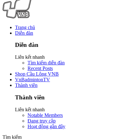
Trang chủ
Diễn đàn
Diễn đàn
Liên kết nhanh
Tìm kiếm diễn đàn
Recent Posts
Shop Cầu Lông VNB
VnBadmintonTV
Thành viên
Thành viên
Liên kết nhanh
Notable Members
Đang truy cập
Hoạt động gần đây
Tìm kiếm