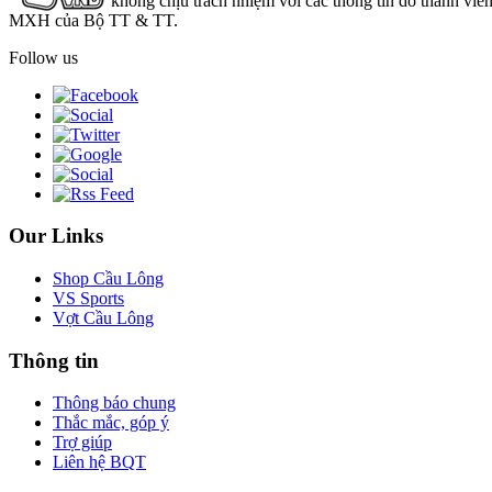
không chịu trách nhiệm với các thông tin do thành viê
MXH của Bộ TT & TT.
Follow us
Our Links
Shop Cầu Lông
VS Sports
Vợt Cầu Lông
Thông tin
Thông báo chung
Thắc mắc, góp ý
Trợ giúp
Liên hệ BQT