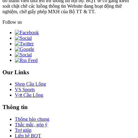
do thành viên đưa lên trừ thông tin nội bộ. BQT sẽ cố gắng kiểm
soát chặt chẽ các luồng thông tin Website đang hoạt động thử
nghiệm, chờ giấy phép MXH của Bộ TT & TT.
Follow us
Our Links
Shop Cầu Lông
VS Sports
Vợt Cầu Lông
Thông tin
Thông báo chung
Thắc mắc, góp ý
Trợ giúp
Liên hệ BQT