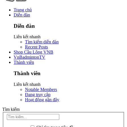
Trang chủ
Diễn đàn
Diễn đàn
Liên kết nhanh
Tìm kiếm diễn đàn
Recent Posts
Shop Cầu Lông VNB
VnBadmintonTV
Thành viên
Thành viên
Liên kết nhanh
Notable Members
Đang truy cập
Hoạt động gần đây
Tìm kiếm