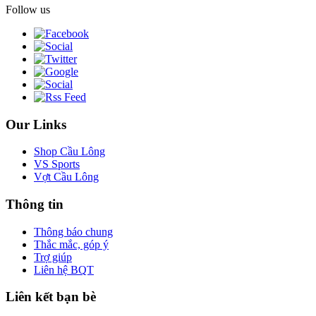
Follow us
Our Links
Shop Cầu Lông
VS Sports
Vợt Cầu Lông
Thông tin
Thông báo chung
Thắc mắc, góp ý
Trợ giúp
Liên hệ BQT
Liên kết bạn bè