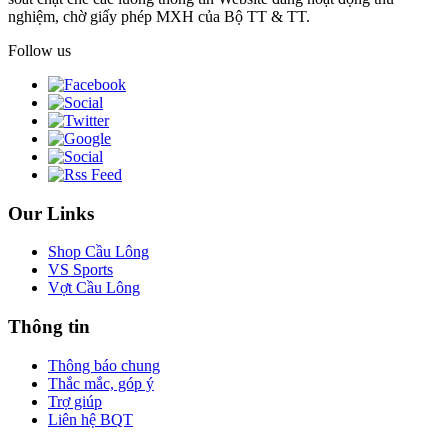
nghiệm, chờ giấy phép MXH của Bộ TT & TT.
Follow us
Our Links
Shop Cầu Lông
VS Sports
Vợt Cầu Lông
Thông tin
Thông báo chung
Thắc mắc, góp ý
Trợ giúp
Liên hệ BQT