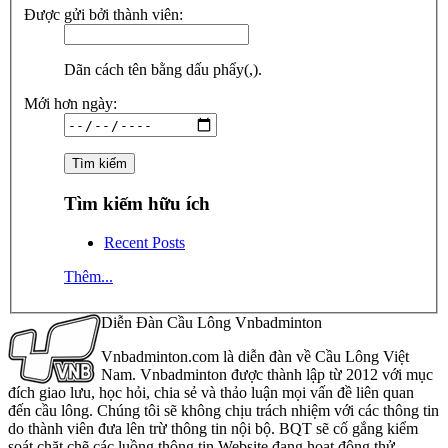
Được gửi bởi thành viên:
Dãn cách tên bằng dấu phẩy(,).
Mới hơn ngày:
Tìm kiếm hữu ích
Recent Posts
Thêm...
Diễn Đàn Cầu Lông Vnbadminton
Vnbadminton.com là diễn đàn về Cầu Lông Việt
Nam. Vnbadminton được thành lập từ 2012 với mục
đích giao lưu, học hỏi, chia sẻ và thảo luận mọi vấn đề liên quan
đến cầu lông. Chúng tôi sẽ không chịu trách nhiệm với các thông tin
do thành viên đưa lên trừ thông tin nội bộ. BQT sẽ cố gắng kiểm
soát chặt chẽ các luồng thông tin Website đang hoạt động thử