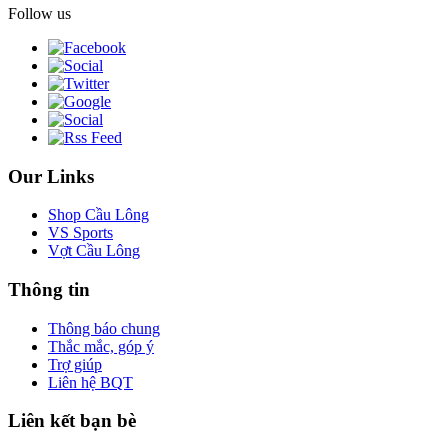
Follow us
Our Links
Shop Cầu Lông
VS Sports
Vợt Cầu Lông
Thông tin
Thông báo chung
Thắc mắc, góp ý
Trợ giúp
Liên hệ BQT
Liên kết bạn bè