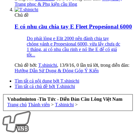
Trang phục & Phụ kiện cầu lông
Chủ đề
E có nhu cầu chia tay E Fleet Propesional 6000
Do phải lòng e Elit 2000 nên đành chia tay
chóng vánh e Propesional 6000, vừa lấy chưa dc
1 tháng. ai có nhu cầu rinh e nó lhe E để có giá
tốt...
Chủ đề bởi:
T.shinichi
,
13/9/16
, 0 lần trả lời, trong diễn đàn:
Hướng Dẫn Sử Dụng & Đóng Góp Ý Kiến
Tìm tất cả nội dung bởi T.shinichi
Tìm tất cả chủ đề bởi T.shinichi
Vnbadminton -Tin Tức - Diễn Đàn Cầu Lông Việt Nam
Trang chủ
Thành viên
>
T.shinichi
>