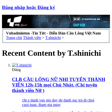
Đăng nhập hoặc Đăng ký
Vnbadminton -Tin Tức - Diễn Đàn Cầu Lông Việt Nam
Trang chủ
Thành viên
>
T.shinichi
>
Recent Content by T.shinichi
Đăng
CLB CẦU LÔNG NỮ NHI TUYỂN THÀNH
VIÊN 12h-15h mọi Chủ Nhật. (Chỉ tuyển
thành viên Nữ )
chi e danh vao gio day de danh suc toi di choi
cuoi tuan. tham gia ngay