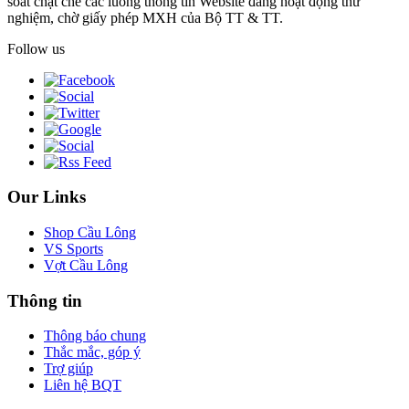
soát chặt chẽ các luồng thông tin Website đang hoạt động thử
nghiệm, chờ giấy phép MXH của Bộ TT & TT.
Follow us
Our Links
Shop Cầu Lông
VS Sports
Vợt Cầu Lông
Thông tin
Thông báo chung
Thắc mắc, góp ý
Trợ giúp
Liên hệ BQT