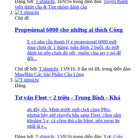
Đăng bởi:
T.shinichi
,
16/9/16
trong diễn đàn:
Tuyển thành
viên đánh cầu & Tìm nhóm đánh cầu
Chủ đề
Propesional 6000 cho những ai thích Công
E có nhu cầu thanh lý e propesional 6000 mới
mua chưa dc 1 tháng, tuần đánh 2 buổi. do mới
đánh lại nên chưa đủ sức, muốn chia tay e nó để
đổi...
Chủ đề bởi:
T.shinichi
,
13/9/16
, 0 lần trả lời, trong diễn đàn:
Mua/Bán Các Sản Phẩm Cầu Lông
Đăng
Tư vấn Fleet < 2 triệu - Trung Bình - Khá
ah đây rồi. Mình trước mới chơi cũng PRo.
nhưng bây giờ chuyển hẳn sang Fleet. cũng sắm
khoảng 5 e, cả công-thủ-cân bằng. nếu ngon ăn
nhất là e...
Đăng bởi:
T.shinichi
,
13/9/16
trong diễn đàn:
Vợt, Giày,