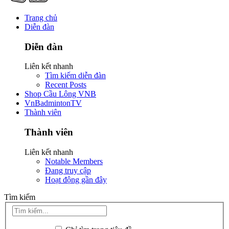
Trang chủ
Diễn đàn
Diễn đàn
Liên kết nhanh
Tìm kiếm diễn đàn
Recent Posts
Shop Cầu Lông VNB
VnBadmintonTV
Thành viên
Thành viên
Liên kết nhanh
Notable Members
Đang truy cập
Hoạt động gần đây
Tìm kiếm