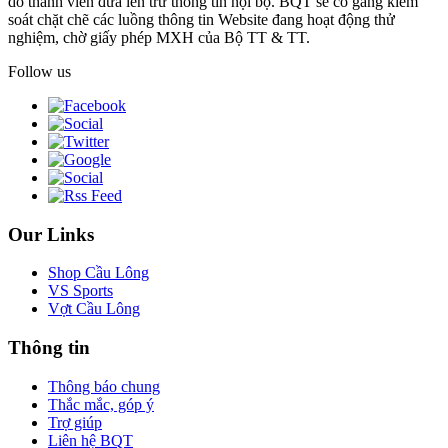
do thành viên đưa lên trừ thông tin nội bộ. BQT sẽ cố gắng kiểm
soát chặt chẽ các luồng thông tin Website đang hoạt động thử
nghiệm, chờ giấy phép MXH của Bộ TT & TT.
Follow us
Our Links
Shop Cầu Lông
VS Sports
Vợt Cầu Lông
Thông tin
Thông báo chung
Thắc mắc, góp ý
Trợ giúp
Liên hệ BQT