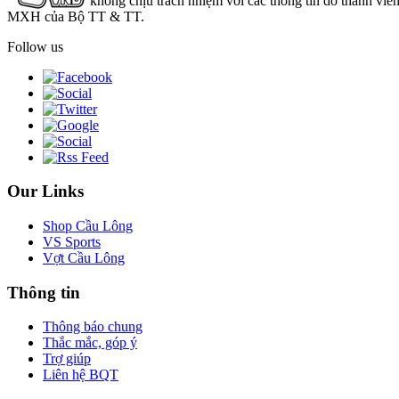
không chịu trách nhiệm với các thông tin do thành viê
MXH của Bộ TT & TT.
Follow us
Our Links
Shop Cầu Lông
VS Sports
Vợt Cầu Lông
Thông tin
Thông báo chung
Thắc mắc, góp ý
Trợ giúp
Liên hệ BQT