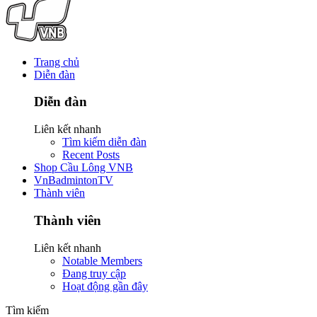
Trang chủ
Diễn đàn
Diễn đàn
Liên kết nhanh
Tìm kiếm diễn đàn
Recent Posts
Shop Cầu Lông VNB
VnBadmintonTV
Thành viên
Thành viên
Liên kết nhanh
Notable Members
Đang truy cập
Hoạt động gần đây
Tìm kiếm