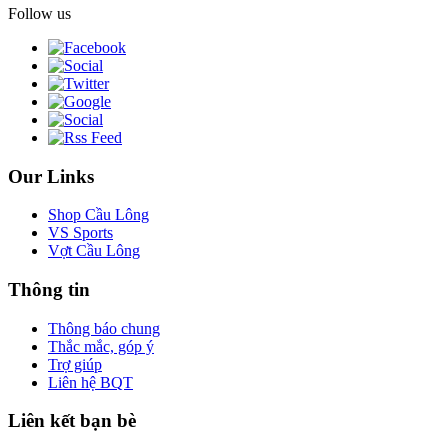
Follow us
Our Links
Shop Cầu Lông
VS Sports
Vợt Cầu Lông
Thông tin
Thông báo chung
Thắc mắc, góp ý
Trợ giúp
Liên hệ BQT
Liên kết bạn bè