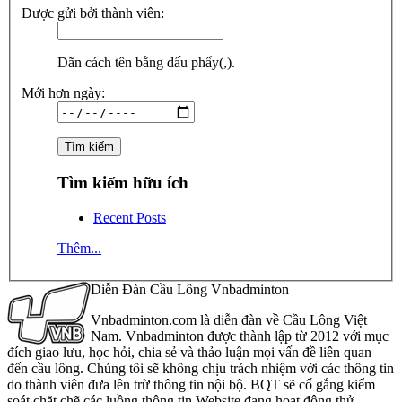
Được gửi bởi thành viên:
Dãn cách tên bằng dấu phẩy(,).
Mới hơn ngày:
Tìm kiếm hữu ích
Recent Posts
Thêm...
Diễn Đàn Cầu Lông Vnbadminton
Vnbadminton.com là diễn đàn về Cầu Lông Việt
Nam. Vnbadminton được thành lập từ 2012 với mục
đích giao lưu, học hỏi, chia sẻ và thảo luận mọi vấn đề liên quan
đến cầu lông. Chúng tôi sẽ không chịu trách nhiệm với các thông tin
do thành viên đưa lên trừ thông tin nội bộ. BQT sẽ cố gắng kiểm
soát chặt chẽ các luồng thông tin Website đang hoạt động thử