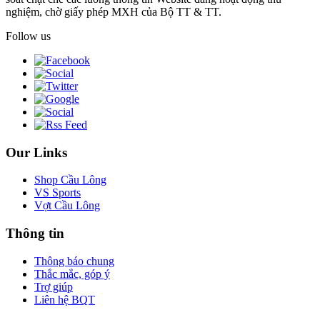
nghiệm, chờ giấy phép MXH của Bộ TT & TT.
Follow us
Our Links
Shop Cầu Lông
VS Sports
Vợt Cầu Lông
Thông tin
Thông báo chung
Thắc mắc, góp ý
Trợ giúp
Liên hệ BQT