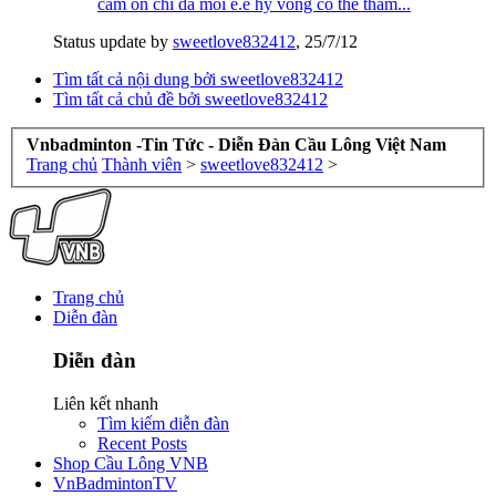
cam on chi da moi e.e hy vong co the tham...
Status update by
sweetlove832412
,
25/7/12
Tìm tất cả nội dung bởi sweetlove832412
Tìm tất cả chủ đề bởi sweetlove832412
Vnbadminton -Tin Tức - Diễn Đàn Cầu Lông Việt Nam
Trang chủ
Thành viên
>
sweetlove832412
>
Trang chủ
Diễn đàn
Diễn đàn
Liên kết nhanh
Tìm kiếm diễn đàn
Recent Posts
Shop Cầu Lông VNB
VnBadmintonTV