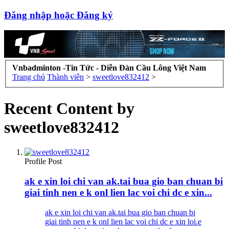
Đăng nhập hoặc Đăng ký
Vnbadminton -Tin Tức - Diễn Đàn Cầu Lông Việt Nam
Trang chủ
Thành viên
>
sweetlove832412
>
Recent Content by
sweetlove832412
Profile Post
ak e xin loi chi van ak.tai bua gio ban chuan bi
giai tinh nen e k onl lien lac voi chi dc e xin...
ak e xin loi chi van ak.tai bua gio ban chuan bi
giai tinh nen e k onl lien lac voi chi dc e xin loi.e