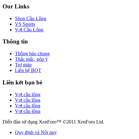
Our Links
Shop Cầu Lông
VS Sports
Vợt Cầu Lông
Thông tin
Thông báo chung
Thắc mắc, góp ý
Trợ giúp
Liên hệ BQT
Liên kết bạn bè
Vợt cầu lông
Vợt cầu lông
Vợt cầu lông
Vợt cầu lông
Diễn đàn sử dụng XenForo™ ©2011 XenForo Ltd.
Quy định và Nội quy