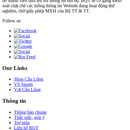
do thành viên đưa lên trừ thông tin nội bộ. BQT sẽ cố gắng kiểm
soát chặt chẽ các luồng thông tin Website đang hoạt động thử
nghiệm, chờ giấy phép MXH của Bộ TT & TT.
Follow us
Our Links
Shop Cầu Lông
VS Sports
Vợt Cầu Lông
Thông tin
Thông báo chung
Thắc mắc, góp ý
Trợ giúp
Liên hệ BQT