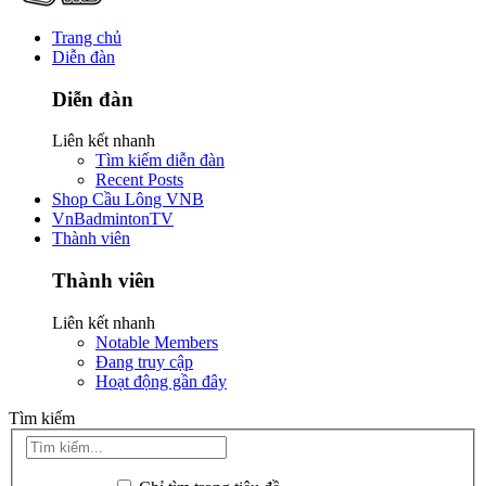
Trang chủ
Diễn đàn
Diễn đàn
Liên kết nhanh
Tìm kiếm diễn đàn
Recent Posts
Shop Cầu Lông VNB
VnBadmintonTV
Thành viên
Thành viên
Liên kết nhanh
Notable Members
Đang truy cập
Hoạt động gần đây
Tìm kiếm